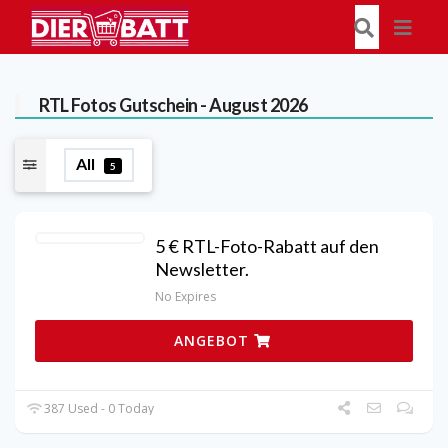
RTL Fotos
Gutschein - August 2026
All
5
5 € RTL-Foto-Rabatt auf den
Newsletter.
No Expires
ANGEBOT
387 Used - 0 Today