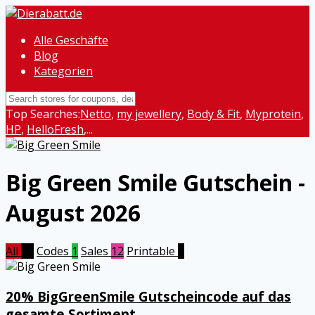
Alle Geschäfte
Blog
Kategorien
Top Searches:
Netto
,
my jewellery
,
Body & Fit
,
Myprotein
,
HP
,
HelloFresh
,...
Big Green Smile
Gutschein -
August 2026
All
13
Codes
1
Sales
12
Printable
0
20% BigGreenSmile Gutscheincode auf das
gesamte Sortiment.