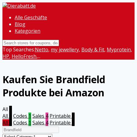
Alle Geschäfte
Blog
Kategorien
Top Searches:
Netto
,
my jewellery
,
Body & Fit
,
Myprotein
,
HP
,
HelloFresh
,...
Kaufen Sie Brandfield
Produkte bei Amazon
All
5
All
5
Codes
1
Sales
4
Printable
0
All
5
Codes
1
Sales
4
Printable
0