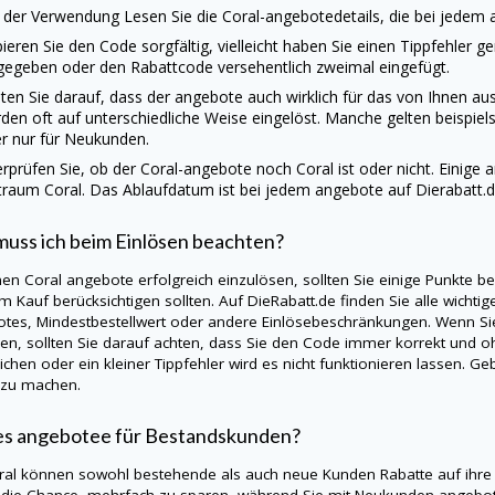
 der Verwendung Lesen Sie die Coral-angebotedetails, die bei jedem
ieren Sie den Code sorgfältig, vielleicht haben Sie einen Tippfehler g
gegeben oder den Rabattcode versehentlich zweimal eingefügt.
ten Sie darauf, dass der angebote auch wirklich für das von Ihnen a
den oft auf unterschiedliche Weise eingelöst. Manche gelten beispie
r nur für Neukunden.
rprüfen Sie, ob der Coral-angebote noch Coral ist oder nicht. Einige
traum Coral. Das Ablaufdatum ist bei jedem angebote auf
Dierabatt.
uss ich beim Einlösen beachten?
en Coral angebote erfolgreich einzulösen, sollten Sie einige Punkte b
m Kauf berücksichtigen sollten. Auf
DieRabatt.de
finden Sie alle wichti
tes, Mindestbestellwert oder andere Einlösebeschränkungen. Wenn Si
en, sollten Sie darauf achten, dass Sie den Code immer korrekt und oh
ichen oder ein kleiner Tippfehler wird es nicht funktionieren lassen. 
 zu machen.
es angebotee für Bestandskunden?
ral können sowohl bestehende als auch neue Kunden Rabatte auf ihre