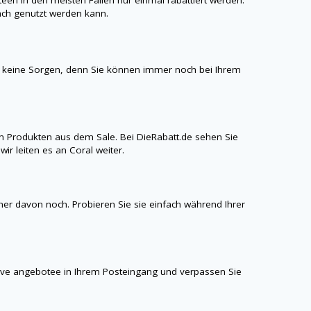
n in den meisten Fällen nur einmal rabattiert werden.
ach genutzt werden kann.
h keine Sorgen, denn Sie können immer noch bei Ihrem
n Produkten aus dem Sale. Bei
DieRabatt.de
sehen Sie
r leiten es an Coral weiter.
iner davon noch. Probieren Sie sie einfach während Ihrer
sive angebotee in Ihrem Posteingang und verpassen Sie