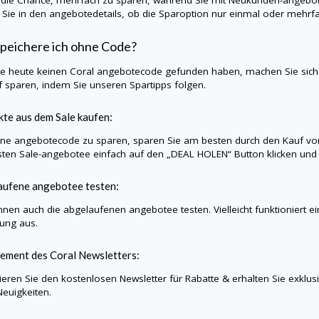
die Chance, mehrfach zu sparen, während Sie mit Neukunden-angebotee
 Sie in den angebotedetails, ob die Sparoption nur einmal oder mehrf
peichere ich ohne Code?
Sie heute keinen Coral angebotecode gefunden haben, machen Sie sic
f sparen, indem Sie unseren Spartipps folgen.
te aus dem Sale kaufen:
e angebotecode zu sparen, sparen Sie am besten durch den Kauf vo
sten Sale-angebotee einfach auf den „DEAL HOLEN“ Button klicken und wi
aufene angebotee testen:
nnen auch die abgelaufenen angebotee testen. Vielleicht funktioniert e
lung aus.
ement des Coral Newsletters:
eren Sie den kostenlosen Newsletter für Rabatte & erhalten Sie exklu
Neuigkeiten.