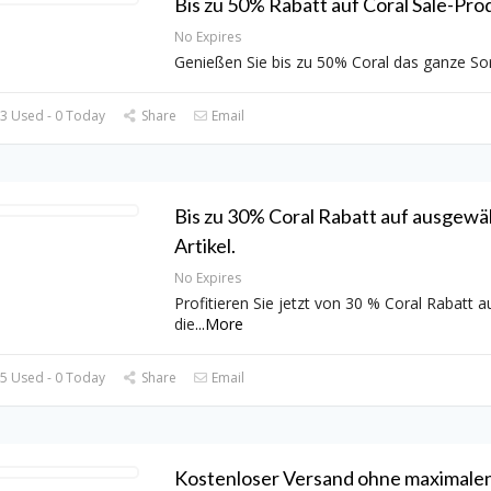
Bis zu 50% Rabatt auf Coral Sale-Pro
No Expires
Genießen Sie bis zu 50% Coral das ganze So
3 Used - 0 Today
Share
Email
Bis zu 30% Coral Rabatt auf ausgewä
Artikel.
No Expires
Profitieren Sie jetzt von 30 % Coral Rabatt a
die
...
More
5 Used - 0 Today
Share
Email
Kostenloser Versand ohne maximale