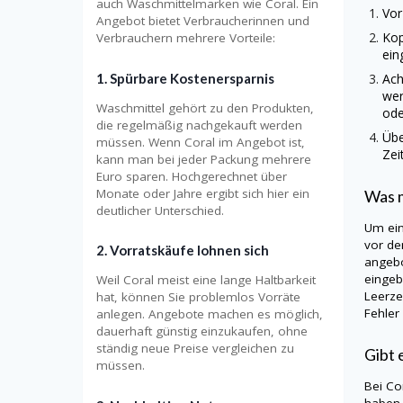
auch Waschmittelmarken wie Coral. Ein
Vor
Angebot bietet Verbraucherinnen und
Kop
Verbrauchern mehrere Vorteile:
ein
1. Spürbare Kostenersparnis
Ach
wer
Waschmittel gehört zu den Produkten,
ode
die regelmäßig nachgekauft werden
Übe
müssen. Wenn Coral im Angebot ist,
Zei
kann man bei jeder Packung mehrere
Euro sparen. Hochgerechnet über
Monate oder Jahre ergibt sich hier ein
Was m
deutlicher Unterschied.
Um ein
vor de
2. Vorratskäufe lohnen sich
angebo
eingeb
Weil Coral meist eine lange Haltbarkeit
Leerze
hat, können Sie problemlos Vorräte
Fehler
anlegen. Angebote machen es möglich,
dauerhaft günstig einzukaufen, ohne
ständig neue Preise vergleichen zu
Gibt 
müssen.
Bei Co