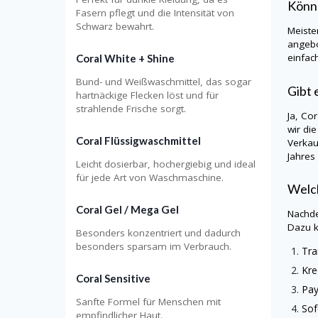
Könn
Fasern pflegt und die Intensität von
Schwarz bewahrt.
Meiste
angebo
einfac
Coral White + Shine
Bund- und Weißwaschmittel, das sogar
Gibt 
hartnäckige Flecken löst und für
strahlende Frische sorgt.
Ja, Co
wir di
Coral Flüssigwaschmittel
Verkau
Jahres
Leicht dosierbar, hochergiebig und ideal
für jede Art von Waschmaschine.
Welch
Coral Gel / Mega Gel
Nachde
Dazu k
Besonders konzentriert und dadurch
besonders sparsam im Verbrauch.
Tra
Kre
Coral Sensitive
Pay
Sanfte Formel für Menschen mit
Sof
empfindlicher Haut.