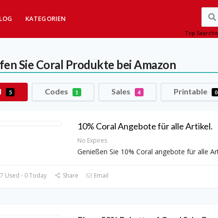
LOG
KATEGORIEN
Top Searche
fen Sie Coral Produkte bei Amazon
l
Codes
Sales
Printable
5
1
4
0
10% Coral Angebote für alle Artikel.
No Expires
Genießen Sie 10% Coral angebote für alle Art
7 Used - 0 Today
Share
Email