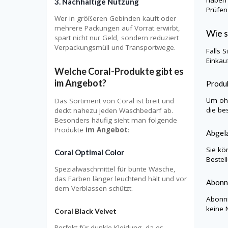
haben 
3. Nachhaltige Nutzung
Prüfen
Wer in größeren Gebinden kauft oder
mehrere Packungen auf Vorrat erwirbt,
Wie s
spart nicht nur Geld, sondern reduziert
Verpackungsmüll und Transportwege.
Falls 
Einkau
Welche Coral-Produkte gibt es
im Angebot?
Produk
Um ohn
Das Sortiment von Coral ist breit und
die be
deckt nahezu jeden Waschbedarf ab.
Besonders häufig sieht man folgende
Produkte
im Angebot
:
Abgel
Sie kö
Coral Optimal Color
Bestel
Spezialwaschmittel für bunte Wäsche,
das Farben länger leuchtend hält und vor
Abonn
dem Verblassen schützt.
Abonni
keine 
Coral Black Velvet
Perfekt für dunkle Kleidung, da es