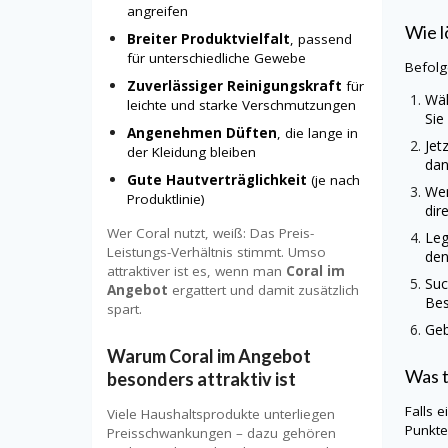
angreifen
Wie l
Breiter Produktvielfalt
, passend
für unterschiedliche Gewebe
Befolg
Zuverlässiger Reinigungskraft
für
Wäh
leichte und starke Verschmutzungen
Sie
Angenehmen Düften
, die lange in
Jet
der Kleidung bleiben
dan
Gute Hautverträglichkeit
(je nach
Wen
Produktlinie)
dir
Wer Coral nutzt, weiß: Das Preis-
Leg
Leistungs-Verhältnis stimmt. Umso
den
attraktiver ist es, wenn man
Coral im
Suc
Angebot
ergattert und damit zusätzlich
Bes
spart.
Geb
Warum Coral im Angebot
Was t
besonders attraktiv ist
Falls 
Viele Haushaltsprodukte unterliegen
Punkte
Preisschwankungen – dazu gehören