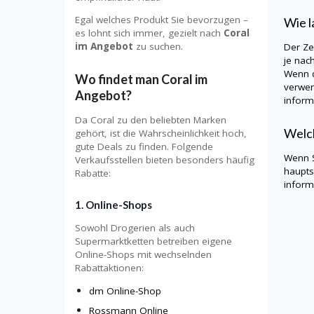
Egal welches Produkt Sie bevorzugen –
Wie l
es lohnt sich immer, gezielt nach
Coral
im Angebot
zu suchen.
Der Ze
je nac
Wenn d
Wo findet man Coral im
verwen
Angebot?
informi
Da Coral zu den beliebten Marken
Welch
gehört, ist die Wahrscheinlichkeit hoch,
gute Deals zu finden. Folgende
Wenn S
Verkaufsstellen bieten besonders häufig
haupts
Rabatte:
informi
1. Online-Shops
Sowohl Drogerien als auch
Supermarktketten betreiben eigene
Online-Shops mit wechselnden
Rabattaktionen:
dm Online-Shop
Rossmann Online