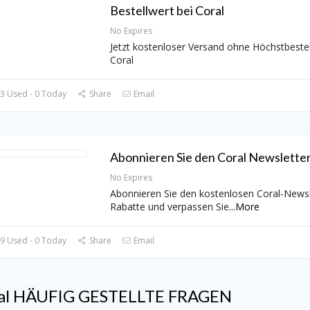
Bestellwert bei Coral
No Expires
Jetzt kostenloser Versand ohne Höchstbestel
Coral
3 Used - 0 Today
Share
Email
Abonnieren Sie den Coral Newsletter
No Expires
Abonnieren Sie den kostenlosen Coral-Newsl
Rabatte und verpassen Sie
...
More
9 Used - 0 Today
Share
Email
al HÄUFIG GESTELLTE FRAGEN