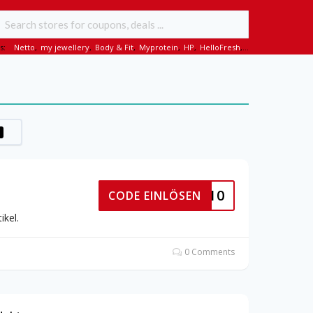
s:
Netto
,
my jewellery
,
Body & Fit
,
Myprotein
,
HP
,
HelloFresh
,...
CORAL10
CODE EINLÖSEN
ikel.
0 Comments