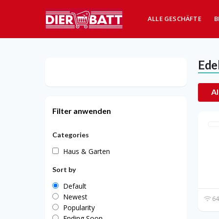
ALLE GESCHÄFTE
B
Edel
Al
Filter anwenden
Categories
Haus & Garten
Sort by
Default
Newest
64
Popularity
Ending Soon