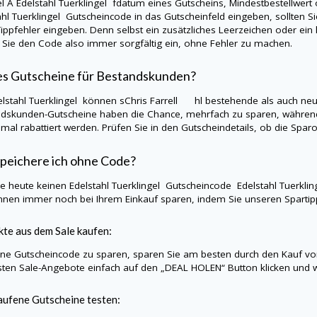
el A
Edelstahl Tuerklingel
fdatum eines Gutscheins, Mindestbestellwer
ahl Tuerklingel
Gutscheincode in das Gutscheinfeld eingeben, sollten S
ippfehler eingeben. Denn selbst ein zusätzliches Leerzeichen oder ein kl
Sie den Code also immer sorgfältig ein, ohne Fehler zu machen.
es Gutscheine für Bestandskunden?
elstahl Tuerklingel
können sChris Farrell hl bestehende als auch neue
dskunden-Gutscheine haben die Chance, mehrfach zu sparen, während
nmal rabattiert werden. Prüfen Sie in den Gutscheindetails, ob die Sp
peichere ich ohne Code?
Sie heute keinen
Edelstahl Tuerklingel
Gutscheincode
Edelstahl Tuerkli
nnen immer noch bei Ihrem Einkauf sparen, indem Sie unseren Sparti
te aus dem Sale kaufen:
e Gutscheincode zu sparen, sparen Sie am besten durch den Kauf vo
sten Sale-Angebote einfach auf den „DEAL HOLEN“ Button klicken und w
ufene Gutscheine testen: