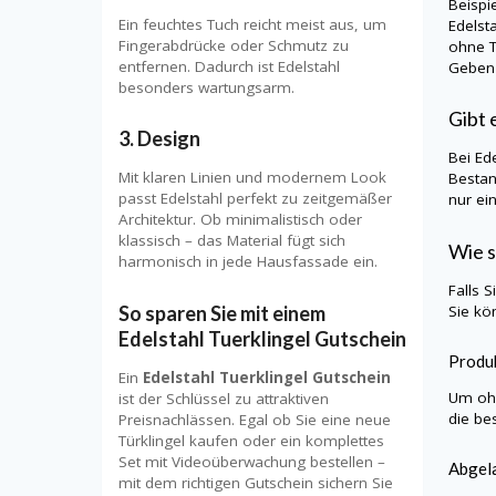
Beispi
Ein feuchtes Tuch reicht meist aus, um
Edelst
Fingerabdrücke oder Schmutz zu
ohne T
entfernen. Dadurch ist Edelstahl
Geben 
besonders wartungsarm.
Gibt 
3.
Design
Bei
Ed
Mit klaren Linien und modernem Look
Bestan
passt Edelstahl perfekt zu zeitgemäßer
nur ei
Architektur. Ob minimalistisch oder
klassisch – das Material fügt sich
Wie s
harmonisch in jede Hausfassade ein.
Falls 
So sparen Sie mit einem
Sie kö
Edelstahl Tuerklingel Gutschein
Produk
Ein
Edelstahl Tuerklingel Gutschein
Um ohn
ist der Schlüssel zu attraktiven
die be
Preisnachlässen. Egal ob Sie eine neue
Türklingel kaufen oder ein komplettes
Set mit Videoüberwachung bestellen –
Abgela
mit dem richtigen Gutschein sichern Sie