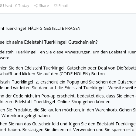
8 Used - 0 Today
Share
Email
ahl Tuerklingel
HÄUFIG GESTELLTE FRAGEN
se ich aeine
Edelstahl Tuerklingel
Gutschein ein?
delstahl Tuerklingel
en Sie diese Anweisungen, um den
Edelstahl Tue
ösen:
len Sie den
Edelstahl Tuerklingel
Gutschein oder Deal von
DieRabatt
schafft und klicken Sie auf den (CODE HOLEN) Button.
lstahl Tuerklingel
zt erscheint ein Popup und Sie sehen den Gutschein
e und wir leiten Sie dann auf die
Edelstahl Tuerklingel
-Website weite
n der Code nicht im Pop-up erscheint, bedeutet dies, dass Sie einen
ekt zum
Edelstahl Tuerklingel
Online-Shop gehen können.
en Sie Produkte, die Sie kaufen möchten, in den Warenkorb. Gehen Sie
 Warenkorb gelegt haben.
hen Sie nun das Gutscheinfeld und fügen Sie den
Edelstahl Tuerkling
iert haben. Bestätigen Sie diesen mit Verwenden und Sie sparen erfo