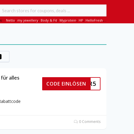
s:
Netto
,
my jewellery
,
Body & Fit
,
Myprotein
,
HP
,
HelloFresh
,...
für alles
METZLER5
CODE EINLÖSEN
 Rabattcode
0 Comments