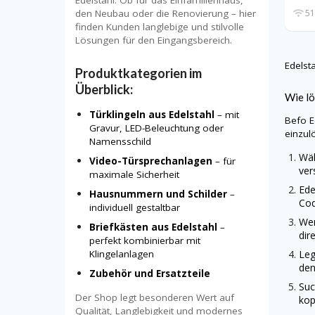
Edelstahl. Ob für das Einfamilienhaus,
den Neubau oder die Renovierung – hier
51
finden Kunden langlebige und stilvolle
Lösungen für den Eingangsbereich.
Edelst
Produktkategorien im
Überblick:
Wie lö
Türklingeln aus Edelstahl
– mit
Befo
E
Gravur, LED-Beleuchtung oder
einzul
Namensschild
Wäh
Video-Türsprechanlagen
– für
ver
maximale Sicherheit
Ede
Hausnummern und Schilder
–
Cod
individuell gestaltbar
Wen
Briefkästen aus Edelstahl
–
dir
perfekt kombinierbar mit
Leg
Klingelanlagen
den
Zubehör und Ersatzteile
Suc
Der Shop legt besonderen Wert auf
kop
Qualität, Langlebigkeit und modernes