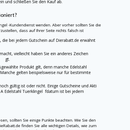
n und schließen Sie den Kauf ab.
ioniert?
ingel
-Kundendienst wenden. Aber vorher sollten Sie die
ustellen, dass auf Ihrer Seite nichts falsch ist
, die bei jedem Gutschein auf
Dierabatt.de
erwähnt
emacht, vielleicht haben Sie ein anderes Zeichen
ll gt.
ausgewählte Produkt gilt, denn manche
Edelstahl
. Manche gelten beispielsweise nur für bestimmte
och gültig ist oder nicht. Einige Gutscheine und Akti
s A
Edelstahl Tuerklingel
fdatum ist bei jedem
en, sollten Sie einige Punkte beachten. Wie Sie den
ieRabatt.de
finden Sie alle wichtigen Details, wie zum