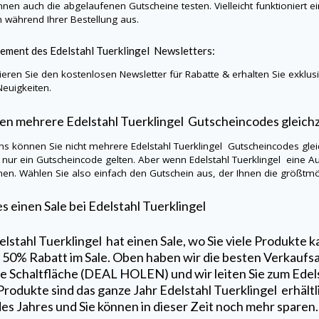
nnen auch die abgelaufenen Gutscheine testen. Vielleicht funktioniert 
h während Ihrer Bestellung aus.
ement des
Edelstahl Tuerklingel
Newsletters:
eren Sie den kostenlosen Newsletter für Rabatte & erhalten Sie exklu
Neuigkeiten.
en mehrere
Edelstahl Tuerklingel
Gutscheincodes gleich
ns können Sie nicht mehrere
Edelstahl Tuerklingel
Gutscheincodes glei
s nur ein Gutscheincode gelten. Aber wenn
Edelstahl Tuerklingel
eine A
en. Wählen Sie also einfach den Gutschein aus, der Ihnen die größtmög
es einen Sale bei
Edelstahl Tuerklingel
elstahl Tuerklingel
hat einen Sale, wo Sie viele Produkte 
u 50% Rabatt im Sale. Oben haben wir die besten Verkaufsa
ie Schaltfläche (DEAL HOLEN) und wir leiten Sie zum
Edel
Produkte sind das ganze Jahr
Edelstahl Tuerklingel
erhält
des Jahres und Sie können in dieser Zeit noch mehr sparen.