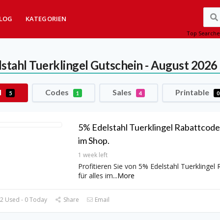
LOG
KATEGORIEN
Top Searche
stahl Tuerklingel
Gutschein - August 2026
l
Codes
Sales
Printable
5
1
4
0
5% Edelstahl Tuerklingel Rabattcode 
im Shop.
1 week left
Profitieren Sie von 5% Edelstahl Tuerklingel
für alles im
...
More
2 Used - 0 Today
Share
Email