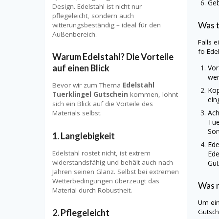
Geb
Design. Edelstahl ist nicht nur
pflegeleicht, sondern auch
Was 
witterungsbeständig – ideal für den
Außenbereich.
Falls 
fo
Ede
Warum Edelstahl? Die Vorteile
auf einen Blick
Vor
wer
Bevor wir zum Thema
Edelstahl
Kop
Tuerklingel Gutschein
kommen, lohnt
ein
sich ein Blick auf die Vorteile des
Ach
Materials selbst.
Tue
Sor
1.
Langlebigkeit
Ede
Edelstahl rostet nicht, ist extrem
Ede
widerstandsfähig und behält auch nach
Gut
Jahren seinen Glanz. Selbst bei extremen
Wetterbedingungen überzeugt das
Was m
Material durch Robustheit.
Um ei
2.
Pflegeleicht
Gutsch