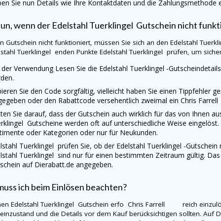
en Sie nun Details wie Ihre Kontaktdaten und die Zahlungsmethode ei
tun, wenn der
Edelstahl Tuerklingel
Gutschein nicht funkt
ein Gutschein nicht funktioniert, müssen Sie sich an den
Edelstahl Tuerkl
lstahl Tuerklingel
enden Punkte
Edelstahl Tuerklingel
prüfen, um sicherz
 der Verwendung Lesen Sie die
Edelstahl Tuerklingel
-Gutscheindetails
den.
ieren Sie den Code sorgfältig, vielleicht haben Sie einen Tippfehler g
gegeben oder den Rabattcode versehentlich zweimal ein Chris Farre
ten Sie darauf, dass der Gutschein auch wirklich für das von Ihnen 
rklingel
Gutscheine werden oft auf unterschiedliche Weise eingelöst
timente oder Kategorien oder nur für Neukunden.
lstahl Tuerklingel
prüfen Sie, ob der
Edelstahl Tuerklingel
-Gutschein n
lstahl Tuerklingel
sind nur für einen bestimmten Zeitraum gültig. Da
schein auf
Dierabatt.de
angegeben.
uss ich beim Einlösen beachten?
nen
Edelstahl Tuerklingel
Gutschein erfo Chris Farrell reich einzulös
einzustand und die Details vor dem Kauf berücksichtigen sollten. Auf
D