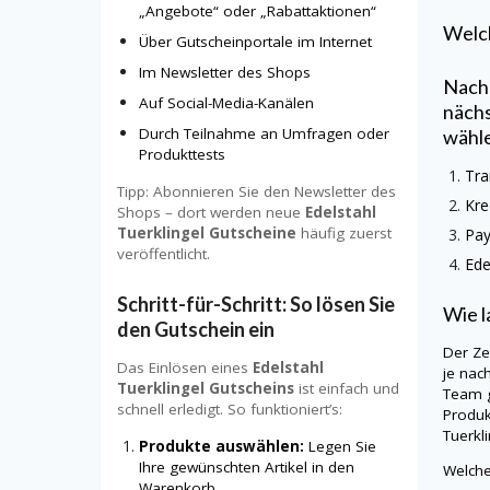
„Angebote“ oder „Rabattaktionen“
Welch
Über Gutscheinportale im Internet
Im Newsletter des Shops
Nachd
Auf Social-Media-Kanälen
nächs
Durch Teilnahme an Umfragen oder
wähl
Produkttests
Tra
Tipp: Abonnieren Sie den Newsletter des
Kre
Shops – dort werden neue
Edelstahl
Tuerklingel Gutscheine
häufig zuerst
Pa
veröffentlicht.
Ede
Schritt-für-Schritt: So lösen Sie
Wie l
den Gutschein ein
Der Ze
Das Einlösen eines
Edelstahl
je nac
Tuerklingel Gutscheins
ist einfach und
Team g
schnell erledigt. So funktioniert’s:
Produk
Tuerkl
Produkte auswählen:
Legen Sie
Ihre gewünschten Artikel in den
Welche
Warenkorb.