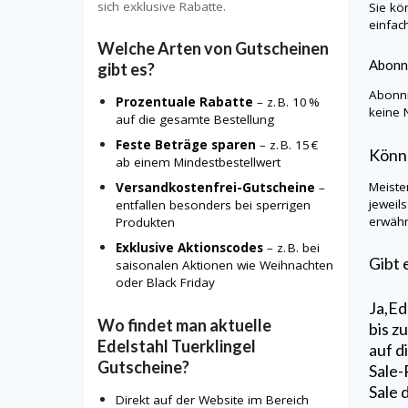
sich exklusive Rabatte.
Sie kö
einfac
Welche Arten von Gutscheinen
Abonn
gibt es?
Abonni
Prozentuale Rabatte
– z. B. 10 %
keine 
auf die gesamte Bestellung
Feste Beträge sparen
– z. B. 15 €
Könn
ab einem Mindestbestellwert
Meiste
Versandkostenfrei-Gutscheine
–
jeweil
entfallen besonders bei sperrigen
erwähn
Produkten
Exklusive Aktionscodes
– z. B. bei
Gibt 
saisonalen Aktionen wie Weihnachten
oder Black Friday
Ja,
Ed
Wo findet man aktuelle
bis z
Edelstahl Tuerklingel
auf d
Gutscheine?
Sale-
Sale 
Direkt auf der Website im Bereich