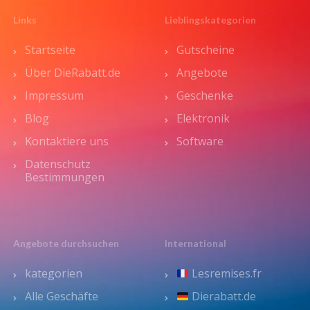
Links
Lieblingskategorien
Startseite
Gutscheine
Über DieRabatt.de
Angebote
Impressum
Geschenke
Blog
Elektronik
Kontaktiere uns
Software
Datenschutz
Bestimmungen
Angebote durchsuchen
International
kategorien
Lesremises.fr
Alle Geschäfte
Dierabatt.de