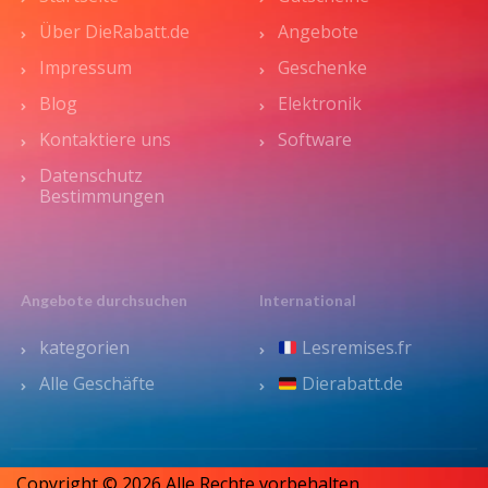
Über DieRabatt.de
Angebote
Impressum
Geschenke
Blog
Elektronik
Kontaktiere uns
Software
Datenschutz
Bestimmungen
Angebote durchsuchen
International
kategorien
Lesremises.fr
Alle Geschäfte
Dierabatt.de
Copyright © 2026 Alle Rechte vorbehalten.