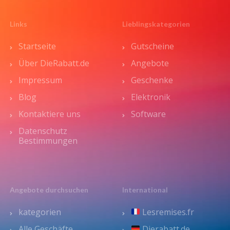
Links
Lieblingskategorien
Startseite
Gutscheine
Über DieRabatt.de
Angebote
Impressum
Geschenke
Blog
Elektronik
Kontaktiere uns
Software
Datenschutz
Bestimmungen
Angebote durchsuchen
International
kategorien
Lesremises.fr
Alle Geschäfte
Dierabatt.de