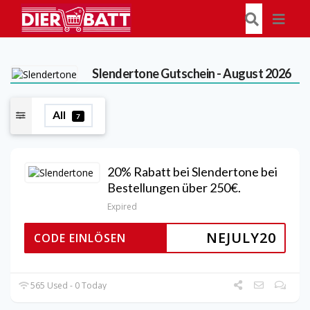
Slendertone
Gutschein - August 2026
All
7
20% Rabatt bei Slendertone bei
Bestellungen über 250€.
Expired
NEJULY20
CODE EINLÖSEN
565 Used - 0 Today