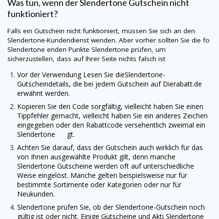
Was tun, wenn der
Slendertone
Gutschein nicht
funktioniert?
Falls ein Gutschein nicht funktioniert, müssen Sie sich an den
Slendertone
-Kundendienst wenden. Aber vorher sollten Sie die fo
Slendertone
enden Punkte
Slendertone
prüfen, um
sicherzustellen, dass auf Ihrer Seite nichts falsch ist
Vor der Verwendung Lesen Sie die
Slendertone
-
Gutscheindetails, die bei jedem Gutschein auf
Dierabatt.de
erwähnt werden.
Kopieren Sie den Code sorgfältig, vielleicht haben Sie einen
Tippfehler gemacht, vielleicht haben Sie ein anderes Zeichen
eingegeben oder den Rabattcode versehentlich zweimal ein
Slendertone gt.
Achten Sie darauf, dass der Gutschein auch wirklich für das
von Ihnen ausgewählte Produkt gilt, denn manche
Slendertone
Gutscheine werden oft auf unterschiedliche
Weise eingelöst. Manche gelten beispielsweise nur für
bestimmte Sortimente oder Kategorien oder nur für
Neukunden.
Slendertone
prüfen Sie, ob der
Slendertone
-Gutschein noch
gültig ist oder nicht. Einige Gutscheine und Akti
Slendertone