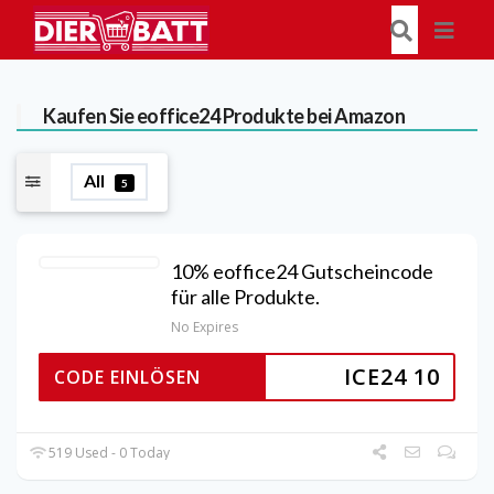
Kaufen Sie eoffice24 Produkte bei Amazon
All
5
10% eoffice24 Gutscheincode
für alle Produkte.
No Expires
ICE24 10
CODE EINLÖSEN
519 Used - 0 Today