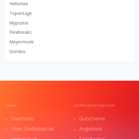
Hellomini
Topvintage
Myposter
Flexibreaks
Meyermode
Gomibo
Links
Lieblingskategorien
Startseite
Gutscheine
Über DieRabatt.de
Angebote
Impressum
Geschenke