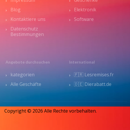
Blog
Elektronik
Kontaktiere uns
Software
Datenschutz
Bestimmungen
Angebote durchsuchen
International
kategorien
🇫🇷 Lesremises.fr
Alle Geschäfte
🇩🇪 Dierabatt.de
Copyright © 2026 Alle Rechte vorbehalten.