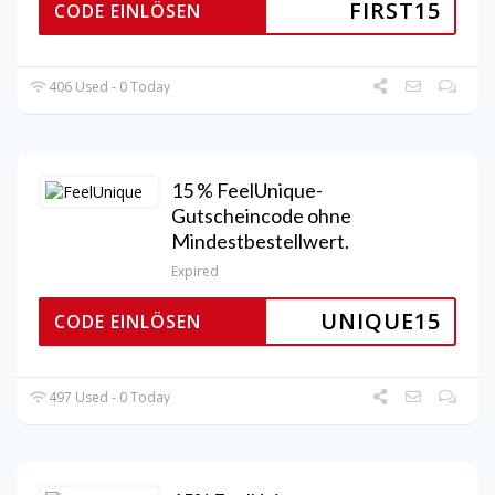
FIRST15
CODE EINLÖSEN
406 Used - 0 Today
15 % FeelUnique-
Gutscheincode ohne
Mindestbestellwert.
Expired
UNIQUE15
CODE EINLÖSEN
497 Used - 0 Today