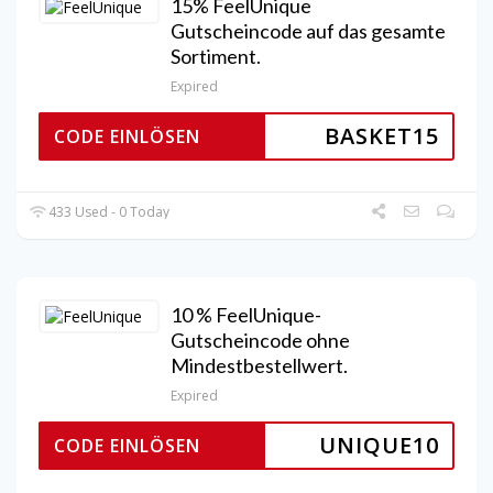
15% FeelUnique
Gutscheincode auf das gesamte
Sortiment.
Expired
BASKET15
CODE EINLÖSEN
433 Used - 0 Today
10 % FeelUnique-
Gutscheincode ohne
Mindestbestellwert.
Expired
UNIQUE10
CODE EINLÖSEN