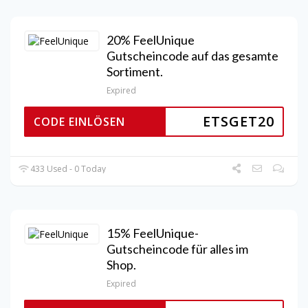
20% FeelUnique
Gutscheincode auf das gesamte
Sortiment.
Expired
ETSGET20
CODE EINLÖSEN
433 Used - 0 Today
15% FeelUnique-
Gutscheincode für alles im
Shop.
Expired