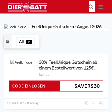
FeelUnique
Gutschein - August 2026
All
11
30% FeelUnique Gutschein ab
einem Bestellwert von 125€.
Expired
SAVERS30
CODE EINLÖSEN
391 Used - 0 Today