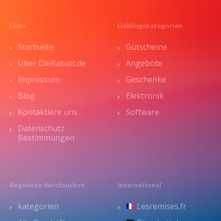
Links
Lieblingskategorien
Startseite
Gutscheine
Über DieRabatt.de
Angebote
Impressum
Geschenke
Blog
Elektronik
Kontaktiere uns
Software
Datenschutz
Bestimmungen
Angebote durchsuchen
International
kategorien
Lesremises.fr