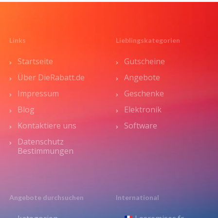
Links
Lieblingskategorien
Startseite
Gutscheine
Über DieRabatt.de
Angebote
Impressum
Geschenke
Blog
Elektronik
Kontaktiere uns
Software
Datenschutz
Bestimmungen
Angebote durchsuchen
International