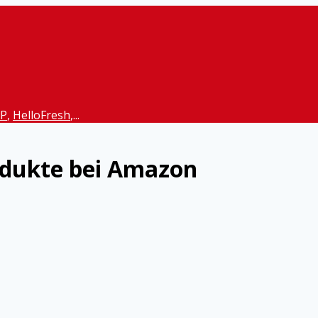
P
,
HelloFresh
,...
odukte bei Amazon