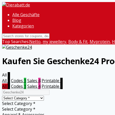
Alle Geschäfte
Blog
Kategorien
Top Searches:
Netto
,
my jewellery
,
Body & Fit
,
Myprotein
,
H
Kaufen Sie Geschenke24 Pr
All
5
All
5
Codes
1
Sales
4
Printable
0
All
5
Codes
1
Sales
4
Printable
0
Select Category *
Select Category *
Apparel & Accessories