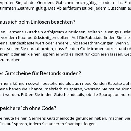
rprüfen Sie, ob der
Germens
-Gutschein noch gültig ist oder nicht. Ei
timmten Zeitraum gültig. Das Ablaufdatum ist bei jedem Gutschein a
uss ich beim Einlösen beachten?
nen
Germens
Gutschein erfolgreich einzulösen, sollten Sie einige Pun
s vor dem Kauf berücksichtigen sollten. Auf
DieRabatt.de
finden Sie alle
eins, Mindestbestellwert oder andere Einlösebeschränkungen. Wenn S
en, sollten Sie darauf achten, dass Sie den Code immer korrekt und oh
ichen oder ein kleiner Tippfehler wird es nicht funktionieren lassen. 
 zu machen.
es Gutscheine für Bestandskunden?
rmens
können sowohl bestehende als auch neue Kunden Rabatte auf i
eine haben die Chance, mehrfach zu sparen, während Sie mit Neukund
iert werden. Prüfen Sie in den Gutscheindetails, ob die Sparoption nu
peichere ich ohne Code?
Sie heute keinen
Germens
Gutscheincode gefunden haben, machen Sie 
Einkauf sparen, indem Sie unseren Spartipps folgen.