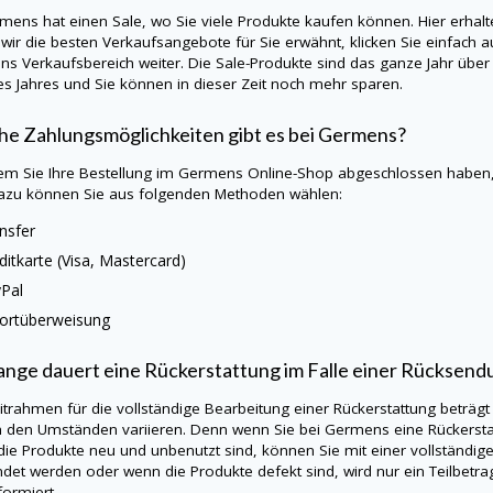
rmens
hat einen Sale, wo Sie viele Produkte kaufen können. Hier erhal
wir die besten Verkaufsangebote für Sie erwähnt, klicken Sie einfach a
ns
Verkaufsbereich weiter. Die Sale-Produkte sind das ganze Jahr über 
es Jahres und Sie können in dieser Zeit noch mehr sparen.
e Zahlungsmöglichkeiten gibt es bei
Germens
?
m Sie Ihre Bestellung im
Germens
Online-Shop abgeschlossen haben,
azu können Sie aus folgenden Methoden wählen:
nsfer
ditkarte (Visa, Mastercard)
Pal
ortüberweisung
ange dauert eine Rückerstattung im Falle einer Rücksend
itrahmen für die vollständige Bearbeitung einer Rückerstattung beträgt
h den Umständen variieren. Denn wenn Sie bei
Germens
eine Rückerst
ie Produkte neu und unbenutzt sind, können Sie mit einer vollständig
det werden oder wenn die Produkte defekt sind, wird nur ein Teilbetra
formiert.