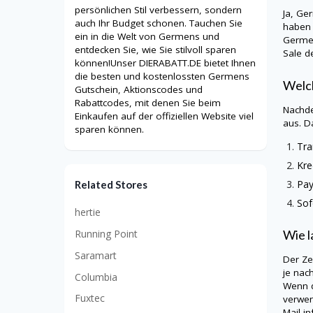
persönlichen Stil verbessern, sondern
Ja,
Ge
auch Ihr Budget schonen. Tauchen Sie
haben 
ein in die Welt von Germens und
Germe
entdecken Sie, wie Sie stilvoll sparen
Sale d
können!Unser DIERABATT.DE bietet Ihnen
die besten und kostenlossten Germens
Welch
Gutschein, Aktionscodes und
Rabattcodes, mit denen Sie beim
Nachde
Einkaufen auf der offiziellen Website viel
aus. D
sparen können.
Tra
Kre
Pay
Related Stores
Sof
hertie
Running Point
Wie l
Saramart
Der Ze
je nac
Columbia
Wenn d
Fuxtec
verwen
Mail in