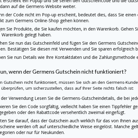
zt erscheint ein Popup und Sie sehen den Gutscheincode und die Gutsc
 dann auf die
Germens
-Website weiter.
n der Code nicht im Pop-up erscheint, bedeutet dies, dass Sie einen
ekt zum
Germens
Online-Shop gehen können.
en Sie Produkte, die Sie kaufen möchten, in den Warenkorb. Gehen Sie
 Warenkorb gelegt haben.
hen Sie nun das Gutscheinfeld und fügen Sie den
Germens
Gutschein
en. Bestätigen Sie diesen mit Verwenden und Sie sparen erfolgreich b
en Sie nun Details wie Ihre Kontaktdaten und die Zahlungsmethode ei
tun, wenn der
Germens
Gutschein nicht funktioniert?
ein Gutschein nicht funktioniert, müssen Sie sich an den
Germens
-Kunde
 überprüfen, um sicherzustellen, dass auf Ihrer Seite nichts falsch ist:
 der Verwendung Lesen Sie die
Germens
-Gutscheindetails, die bei j
ieren Sie den Code sorgfältig, vielleicht haben Sie einen Tippfehler g
gegeben oder den Rabattcode versehentlich zweimal eingefügt.
ten Sie darauf, dass der Gutschein auch wirklich für das von Ihnen 
scheine werden oft auf unterschiedliche Weise eingelöst. Manche gel
egorien oder nur für Neukunden.