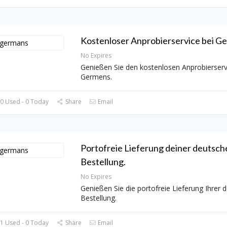
Kostenloser Anprobierservice bei G
No Expires
Genießen Sie den kostenlosen Anprobierserv
Germens.
0 Used - 0 Today
Share
Email
Portofreie Lieferung deiner deutsch
Bestellung.
No Expires
Genießen Sie die portofreie Lieferung Ihrer 
Bestellung.
1 Used - 0 Today
Share
Email