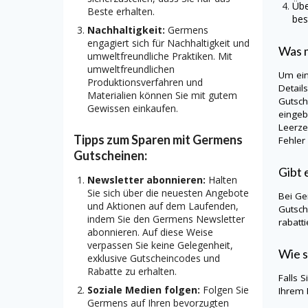
Übe
Beste erhalten.
bes
Nachhaltigkeit:
Germens
engagiert sich für Nachhaltigkeit und
Was m
umweltfreundliche Praktiken. Mit
umweltfreundlichen
Um ei
Produktionsverfahren und
Detail
Materialien können Sie mit gutem
Gutsch
Gewissen einkaufen.
eingeb
Leerze
Tipps zum Sparen mit Germens
Fehler
Gutscheinen:
Gibt 
Newsletter abonnieren:
Halten
Sie sich über die neuesten Angebote
Bei
Ge
und Aktionen auf dem Laufenden,
Gutsch
indem Sie den Germens Newsletter
rabatt
abonnieren. Auf diese Weise
verpassen Sie keine Gelegenheit,
Wie s
exklusive Gutscheincodes und
Rabatte zu erhalten.
Falls 
Soziale Medien folgen:
Folgen Sie
Ihrem 
Germens auf Ihren bevorzugten