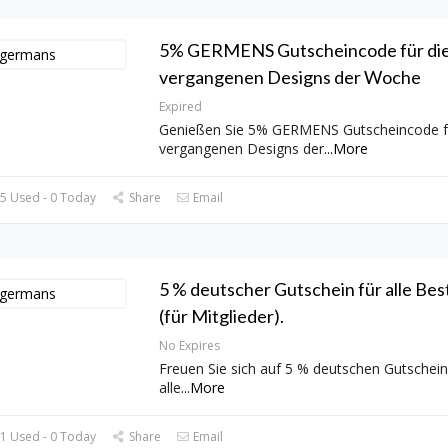
5% GERMENS Gutscheincode für di
vergangenen Designs der Woche
Expired
Genießen Sie 5% GERMENS Gutscheincode fü
vergangenen Designs der
...
More
5 Used - 0 Today
Share
Email
5 % deutscher Gutschein für alle Bes
(für Mitglieder).
No Expires
Freuen Sie sich auf 5 % deutschen Gutschein
alle
...
More
1 Used - 0 Today
Share
Email