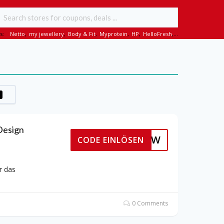
s:
Netto
,
my jewellery
,
Body & Fit
,
Myprotein
,
HP
,
HelloFresh
,...
Design
DDW
CODE EINLÖSEN
r das
0 Comments