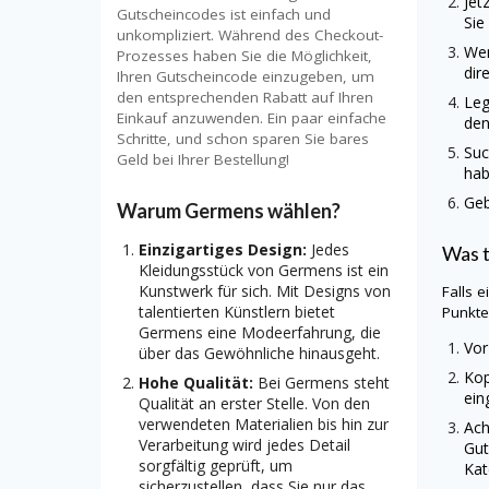
Jet
Gutscheincodes ist einfach und
Sie
unkompliziert. Während des Checkout-
Wen
Prozesses haben Sie die Möglichkeit,
dir
Ihren Gutscheincode einzugeben, um
den entsprechenden Rabatt auf Ihren
Leg
Einkauf anzuwenden. Ein paar einfache
den
Schritte, und schon sparen Sie bares
Suc
Geld bei Ihrer Bestellung!
hab
Geb
Warum Germens wählen?
Einzigartiges Design:
Jedes
Was 
Kleidungsstück von Germens ist ein
Kunstwerk für sich. Mit Designs von
Falls 
talentierten Künstlern bietet
Punkte
Germens eine Modeerfahrung, die
Vor
über das Gewöhnliche hinausgeht.
Kop
Hohe Qualität:
Bei Germens steht
ein
Qualität an erster Stelle. Von den
verwendeten Materialien bis hin zur
Ach
Verarbeitung wird jedes Detail
Gut
sorgfältig geprüft, um
Kat
sicherzustellen, dass Sie nur das