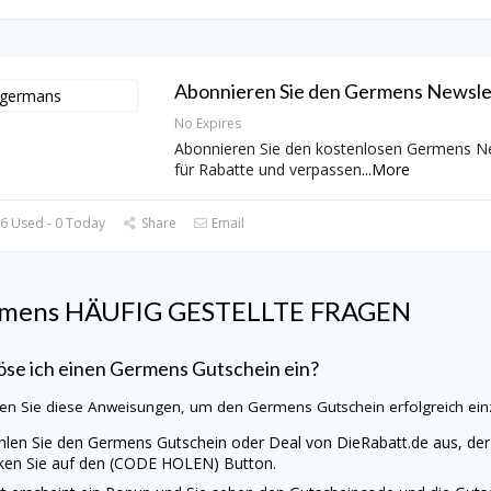
Abonnieren Sie den Germens Newsle
No Expires
Abonnieren Sie den kostenlosen Germens N
für Rabatte und verpassen
...
More
6 Used - 0 Today
Share
Email
rmens
HÄUFIG GESTELLTE FRAGEN
öse ich einen
Germens
Gutschein ein?
en Sie diese Anweisungen, um den
Germens
Gutschein erfolgreich ein
len Sie den
Germens
Gutschein oder Deal von
DieRabatt.de
aus, der
cken Sie auf den (CODE HOLEN) Button.