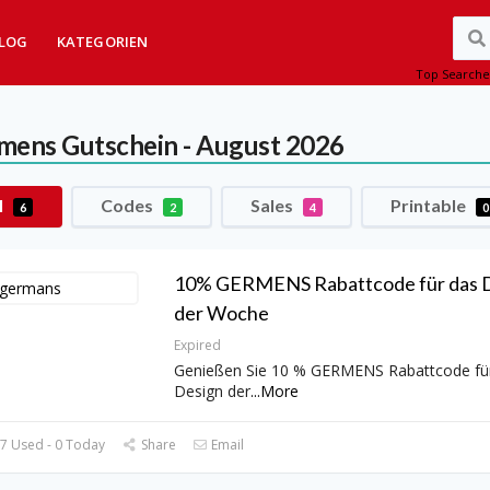
LOG
KATEGORIEN
Top Searche
mens
Gutschein - August 2026
l
Codes
Sales
Printable
6
2
4
0
10% GERMENS Rabattcode für das 
der Woche
Expired
Genießen Sie 10 % GERMENS Rabattcode fü
Design der
...
More
7 Used - 0 Today
Share
Email