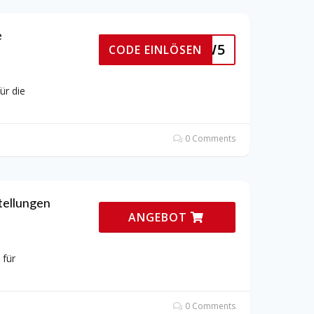
e
DDW5
CODE EINLÖSEN
r die
0 Comments
tellungen
ANGEBOT
 für
0 Comments