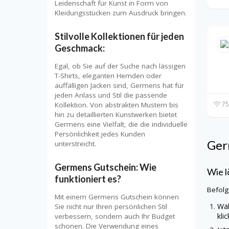
Leidenschaft für Kunst in Form von
Kleidungsstücken zum Ausdruck bringen.
Stilvolle Kollektionen für jeden
Geschmack:
Egal, ob Sie auf der Suche nach lässigen
T-Shirts, eleganten Hemden oder
auffälligen Jacken sind, Germens hat für
jeden Anlass und Stil die passende
75
Kollektion. Von abstrakten Mustern bis
hin zu detaillierten Kunstwerken bietet
Germens eine Vielfalt, die die individuelle
Persönlichkeit jedes Kunden
Ge
unterstreicht.
Germens Gutschein: Wie
Wie l
funktioniert es?
Befolg
Mit einem Germens Gutschein können
Wäh
Sie nicht nur Ihren persönlichen Stil
kli
verbessern, sondern auch Ihr Budget
schonen. Die Verwendung eines