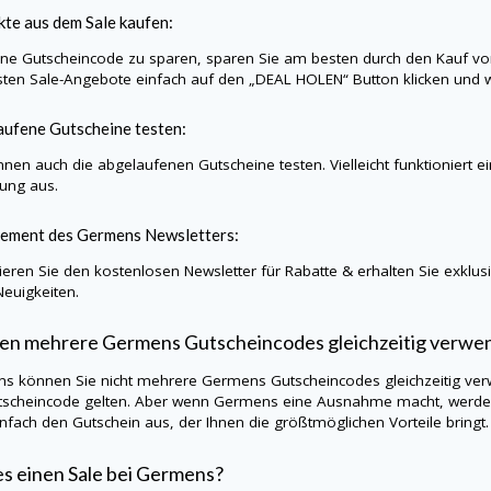
te aus dem Sale kaufen:
e Gutscheincode zu sparen, sparen Sie am besten durch den Kauf vo
sten Sale-Angebote einfach auf den „DEAL HOLEN“ Button klicken und w
ufene Gutscheine testen:
nnen auch die abgelaufenen Gutscheine testen. Vielleicht funktioniert e
lung aus.
ement des
Germens
Newsletters:
eren Sie den kostenlosen Newsletter für Rabatte & erhalten Sie exklu
Neuigkeiten.
en mehrere
Germens
Gutscheincodes gleichzeitig verw
ns können Sie nicht mehrere
Germens
Gutscheincodes gleichzeitig ver
tscheincode gelten. Aber wenn
Germens
eine Ausnahme macht, werden 
infach den Gutschein aus, der Ihnen die größtmöglichen Vorteile bringt.
es einen Sale bei
Germens
?