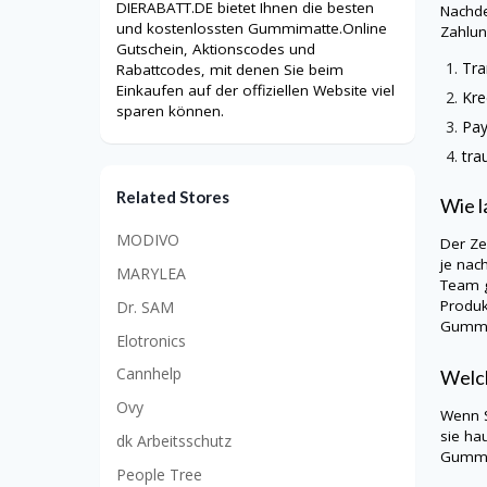
DIERABATT.DE bietet Ihnen die besten
Nachde
und kostenlossten Gummimatte.Online
Zahlu
Gutschein, Aktionscodes und
Tra
Rabattcodes, mit denen Sie beim
Einkaufen auf der offiziellen Website viel
Kre
sparen können.
Pa
tr
Related Stores
Wie l
MODIVO
Der Ze
je nac
MARYLEA
Team g
Produk
Dr. SAM
Gummi
Elotronics
Cannhelp
Welch
Ovy
Wenn S
sie ha
dk Arbeitsschutz
Gummi
People Tree