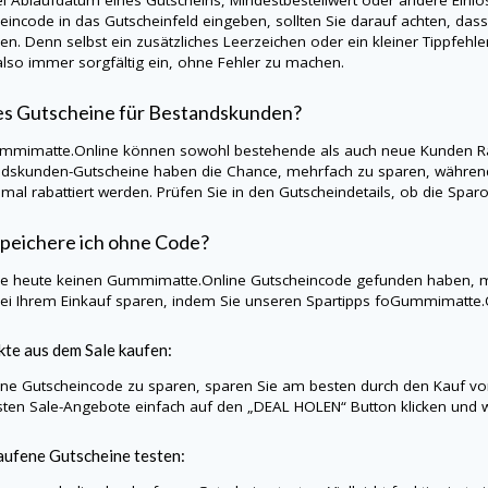
eincode in das Gutscheinfeld eingeben, sollten Sie darauf achten, da
en. Denn selbst ein zusätzliches Leerzeichen oder ein kleiner Tippfehle
lso immer sorgfältig ein, ohne Fehler zu machen.
es Gutscheine für Bestandskunden?
mmimatte.Online
können sowohl bestehende als auch neue Kunden Rab
dskunden-Gutscheine haben die Chance, mehrfach zu sparen, während
nmal rabattiert werden. Prüfen Sie in den Gutscheindetails, ob die Sp
peichere ich ohne Code?
Sie heute keinen
Gummimatte.Online
Gutscheincode gefunden haben, m
ei Ihrem Einkauf sparen, indem Sie unseren Spartipps foGummimatte.
te aus dem Sale kaufen:
e Gutscheincode zu sparen, sparen Sie am besten durch den Kauf vo
sten Sale-Angebote einfach auf den „DEAL HOLEN“ Button klicken und w
ufene Gutscheine testen: