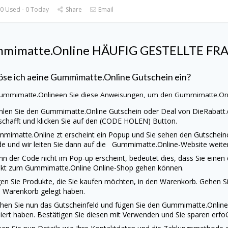
0 Used - 0 Today
Share
Email
mimatte.Online
HÄUFIG GESTELLTE FR
öse ich aeine
Gummimatte.Online
Gutschein ein?
ummimatte.Onlineen Sie diese Anweisungen, um den
Gummimatte.On
len Sie den
Gummimatte.Online
Gutschein oder Deal von
DieRabatt.
schafft und klicken Sie auf den (CODE HOLEN) Button.
mmimatte.Online
zt erscheint ein Popup und Sie sehen den Gutschein
e und wir leiten Sie dann auf die
Gummimatte.Online
-Website weiter
n der Code nicht im Pop-up erscheint, bedeutet dies, dass Sie einen
ekt zum
Gummimatte.Online
Online-Shop gehen können.
en Sie Produkte, die Sie kaufen möchten, in den Warenkorb. Gehen Sie
 Warenkorb gelegt haben.
hen Sie nun das Gutscheinfeld und fügen Sie den
Gummimatte.Onli
iert haben. Bestätigen Sie diesen mit Verwenden und Sie sparen erfo