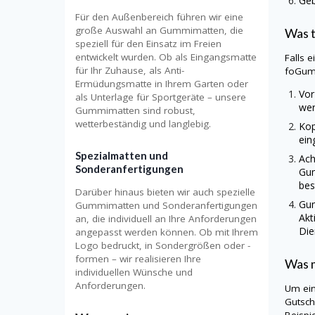
Geb
Für den Außenbereich führen wir eine
große Auswahl an Gummimatten, die
Was 
speziell für den Einsatz im Freien
entwickelt wurden. Ob als Eingangsmatte
Falls 
für Ihr Zuhause, als Anti-
foGum
Ermüdungsmatte in Ihrem Garten oder
Vor
als Unterlage für Sportgeräte – unsere
wer
Gummimatten sind robust,
wetterbeständig und langlebig.
Kop
ein
Spezialmatten und
Ach
Sonderanfertigungen
Gu
bes
Darüber hinaus bieten wir auch spezielle
Gu
Gummimatten und Sonderanfertigungen
Akt
an, die individuell an Ihre Anforderungen
Die
angepasst werden können. Ob mit Ihrem
Logo bedruckt, in Sondergrößen oder -
formen – wir realisieren Ihre
Was m
individuellen Wünsche und
Anforderungen.
Um ei
Gutsch
Beispi