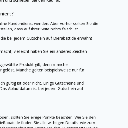
n und schließen Sie den Kauf ab.
niert?
line
-Kundendienst wenden. Aber vorher sollten Sie die
tellen, dass auf Ihrer Seite nichts falsch ist
, die bei jedem Gutschein auf
Dierabatt.de
erwähnt
emacht, vielleicht haben Sie ein anderes Zeichen
usgewählte Produkt gilt, denn manche
ngelöst. Manche gelten beispielsweise nur für
ch gültig ist oder nicht. Einige Gutscheine und
 Das Ablaufdatum ist bei jedem Gutschein auf
sen, sollten Sie einige Punkte beachten. Wie Sie den
ieRabatt.de
finden Sie alle wichtigen Details, wie zum
nlösebeschränkungen. Wenn Sie den
Gummimatte.Online