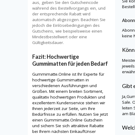
Sie kö
aus, geben Sie den Gutscheincode
Bestel
während des Bestellvorgangs ein, und
der entsprechende Rabatt wird
automatisch abgezogen. Beachten Sie
Abonn
jedoch die Einlösebedingungen des
Abonni
Gutscheins, wie beispielsweise einen
keine 
Mindestbestellwert oder eine
Gültigkeitsdauer.
Könn
Fazit: Hochwertige
Meiste
Gummimatten für jeden Bedarf
jeweil
erwähn
Gummimatte.Online ist Ihr Experte für
hochwertige Gummimatten in
Gibt 
verschiedenen Ausführungen und
Größen. Mit einem breiten Sortiment,
Ja,
Gum
qualitativ hochwertigen Produkten und
Sale. 
exzellentem Kundenservice stehen wir
leiten
Ihnen jederzeit zur Seite, um Ihre
am Bla
Bedürfnisse zu erfüllen. Nutzen Sie jetzt
einen Gummimatte.Online Gutschein
und sichern Sie sich attraktive Rabatte
Welch
bei Ihrem nächsten Einkauf!Unser