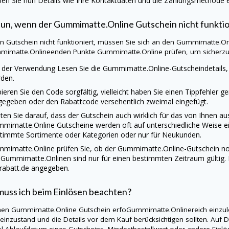
en Sie nun Details wie Ihre Kontaktdaten und die Zahlungsmethode ei
tun, wenn der
Gummimatte.Online
Gutschein nicht funktio
ein Gutschein nicht funktioniert, müssen Sie sich an den
Gummimatte.On
mimatte.Onlineenden Punkte
Gummimatte.Online
prüfen, um sicherzus
 der Verwendung Lesen Sie die
Gummimatte.Online
-Gutscheindetails
den.
ieren Sie den Code sorgfältig, vielleicht haben Sie einen Tippfehler g
gegeben oder den Rabattcode versehentlich zweimal eingefügt.
ten Sie darauf, dass der Gutschein auch wirklich für das von Ihnen a
mmimatte.Online
Gutscheine werden oft auf unterschiedliche Weise ei
timmte Sortimente oder Kategorien oder nur für Neukunden.
mmimatte.Online
prüfen Sie, ob der
Gummimatte.Online
-Gutschein no
iGummimatte.Onlinen sind nur für einen bestimmten Zeitraum gültig.
rabatt.de
angegeben.
uss ich beim Einlösen beachten?
nen
Gummimatte.Online
Gutschein erfoGummimatte.Onlinereich einzulö
einzustand und die Details vor dem Kauf berücksichtigen sollten. Auf
D
el Ablaufdatum eines Gutscheins, Mindestbestellwert oder andere Ei