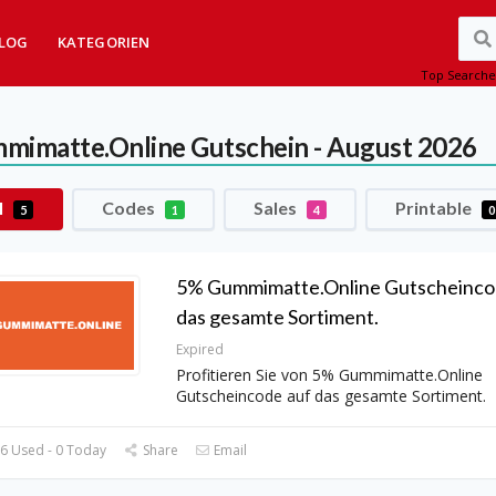
LOG
KATEGORIEN
Top Searche
mimatte.Online
Gutschein - August 2026
l
Codes
Sales
Printable
5
1
4
0
5% Gummimatte.Online Gutscheinco
das gesamte Sortiment.
Expired
Profitieren Sie von 5% Gummimatte.Online
Gutscheincode auf das gesamte Sortiment.
6 Used - 0 Today
Share
Email