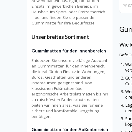
Anwendbarkeit aus. Egal, ob für den
37
Einsatz im gewerblichen Bereich, im
Haushalt, im Sport- oder Freizeitbereich
– bei uns finden Sie die passende
Gummimatte für Ihre Bedürfnisse.
Gum
Unser breites Sortiment
Wie l
Gummimatten für den Innenbereich
BefoG
Entdecken Sie unsere vielfältige Auswahl
Wäh
an Gummimatten für den Innenbereich,
ver
die ideal für den Einsatz in Wohnungen,
Büros, Geschäften und anderen
Gu
Innenräumen geeignet sind. Von
Cod
klassischen Fußmatten über
Wen
ergonomische Arbeitsplatzmatten bis hin
dir
zu rutschfesten Bodenschutzmatten
Leg
bieten wir Ihnen alles, was Sie für eine
den
sichere und komfortable Umgebung
benötigen.
Suc
kop
Gummimatten für den Außenbereich