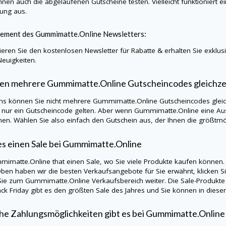
nnen auch die abgelaufenen Gutscheine testen. Vielleicht funktioniert e
lung aus.
ement des
Gummimatte.Online
Newsletters:
eren Sie den kostenlosen Newsletter für Rabatte & erhalten Sie exklu
Neuigkeiten.
en mehrere
Gummimatte.Online
Gutscheincodes gleichz
ns können Sie nicht mehrere
Gummimatte.Online
Gutscheincodes gleic
s nur ein Gutscheincode gelten. Aber wenn
Gummimatte.Online
eine Au
en. Wählen Sie also einfach den Gutschein aus, der Ihnen die größtmög
es einen Sale bei
Gummimatte.Online
mimatte.Online
that einen Sale, wo Sie viele Produkte kaufen können.
Oben haben wir die besten Verkaufsangebote für Sie erwähnt, klicken Si
 Sie zum
Gummimatte.Online
Verkaufsbereich weiter. Die Sale-Produkt
ck Friday gibt es den größten Sale des Jahres und Sie können in diese
e Zahlungsmöglichkeiten gibt es bei
Gummimatte.Onlin