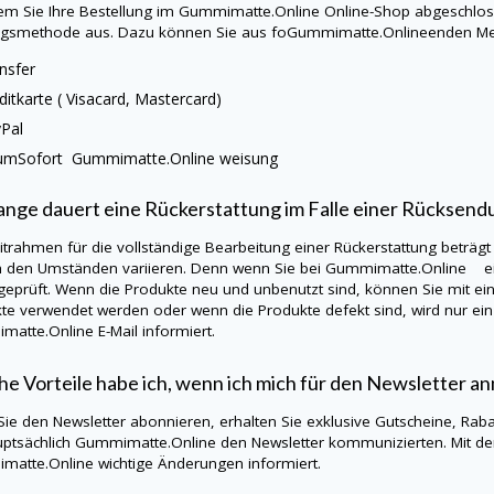
m Sie Ihre Bestellung im
Gummimatte.Online
Online-Shop abgeschloss
ngsmethode aus. Dazu können Sie aus foGummimatte.Onlineenden Me
nsfer
ditkarte (
Visacard
, Mastercard)
yPal
aumSofort
Gummimatte.Online
weisung
ange dauert eine Rückerstattung im Falle einer Rücksend
itrahmen für die vollständige Bearbeitung einer Rückerstattung beträgt
h den Umständen variieren. Denn wenn Sie bei Gummimatte.Online ein
eprüft. Wenn die Produkte neu und unbenutzt sind, können Sie mit ein
te verwendet werden oder wenn die Produkte defekt sind, wird nur ein 
matte.Online
E-Mail informiert.
e Vorteile habe ich, wenn ich mich für den Newsletter a
ie den Newsletter abonnieren, erhalten Sie exklusive Gutscheine, Rab
uptsächlich
Gummimatte.Online
den Newsletter kommunizierten. Mit d
matte.Online
wichtige Änderungen informiert.