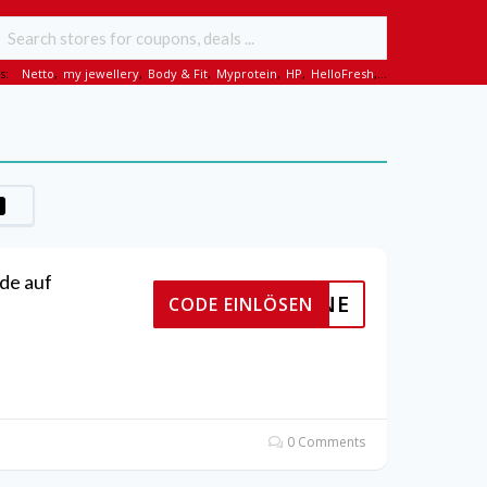
s:
Netto
,
my jewellery
,
Body & Fit
,
Myprotein
,
HP
,
HelloFresh
,...
de auf
TEONLINE
CODE EINLÖSEN
0 Comments