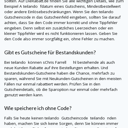
sollten. Auf
DieRabatt.de
finden Sie alle wichtigen Details, wie zum
Beispiel A
teilando
fdatum eines Gutscheins, Mindestbestellwert
oder andere Einlösebeschränkungen. Wenn Sie den
teilando
Gutscheincode in das Gutscheinfeld eingeben, sollten Sie darauf
achten, dass Sie den Code immer korrekt und ohne Tippfehler
eingeben. Denn selbst ein zusätzliches Leerzeichen oder ein
kleiner Tippfehler wird es nicht funktionieren lassen. Geben Sie
den Code also immer sorgfältig ein, ohne Fehler zu machen.
Gibt es Gutscheine für Bestandskunden?
Bei
teilando
können sChris Farrell hl bestehende als auch
neue Kunden Rabatte auf ihre Bestellungen erhalten. Und
Bestandskunden-Gutscheine haben die Chance, mehrfach zu
sparen, während Sie mit Neukunden-Gutscheinen in den meisten
Fällen nur einmal rabattiert werden. Prüfen Sie in den
Gutscheindetails, ob die Sparoption nur einmal oder mehrfach
genutzt werden kann.
Wie speichere ich ohne Code?
Falls Sie heute keinen
teilando
Gutscheincode
teilando
nden
haben, machen Sie sich keine Sorgen, denn Sie können immer