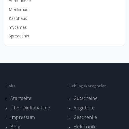
Adam Riese
Monkimau
Kasohaus
mycamas
Spreadshirt
Links
Lieblingskategorien
Startseite
Gutscheine
Über DieRabatt.de
Angebote
Impressum
Geschenke
Blog
Elektronik