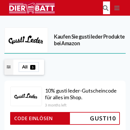
Kaufen Sie gusti leder Produkte
bei Amazon
All
5
10% gusti leder-Gutscheincode
für alles im Shop.
3 months left
GUSTI10
CODE EINLÖSEN