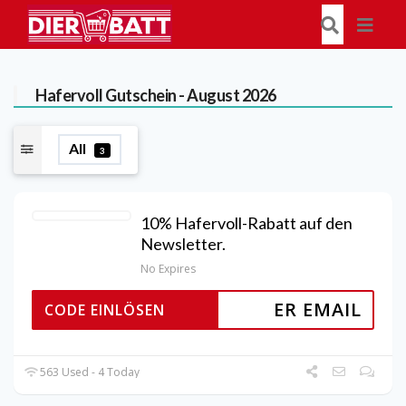
Hafervoll
Gutschein - August 2026
All
3
10% Hafervoll-Rabatt auf den
Newsletter.
No Expires
ER EMAIL
CODE EINLÖSEN
563 Used - 4 Today