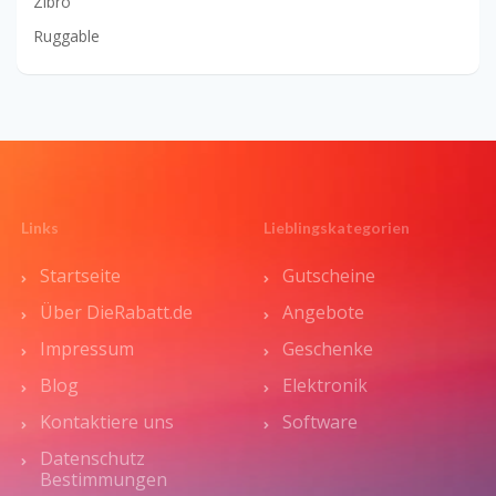
Zibro
Ruggable
Links
Lieblingskategorien
Startseite
Gutscheine
Über DieRabatt.de
Angebote
Impressum
Geschenke
Blog
Elektronik
Kontaktiere uns
Software
Datenschutz
Bestimmungen