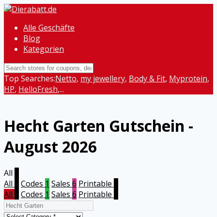
Alle Geschäfte
Blog
Kategorien
Top Searches:
Netto
,
my jewellery
,
Body & Fit
,
Myprotein
,
HP
,
HelloFresh
,...
Hecht Garten
Gutschein -
August 2026
All
7
All
7
Codes
1
Sales
6
Printable
0
All
7
Codes
1
Sales
6
Printable
0