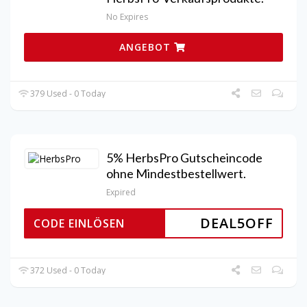
No Expires
ANGEBOT
379 Used - 0 Today
5% HerbsPro Gutscheincode
ohne Mindestbestellwert.
Expired
DEAL5OFF
CODE EINLÖSEN
372 Used - 0 Today