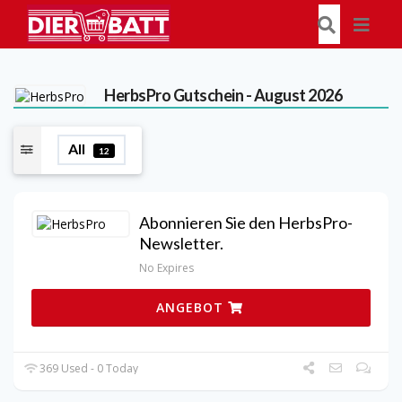
HerbsPro
Gutschein - August 2026
All
12
Abonnieren Sie den HerbsPro-
Newsletter.
No Expires
ANGEBOT
369 Used - 0 Today