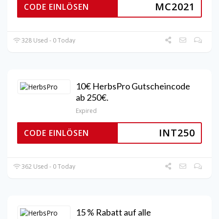
MC2021
CODE EINLÖSEN
328 Used - 0 Today
10€ HerbsPro Gutscheincode
ab 250€.
Expired
INT250
CODE EINLÖSEN
362 Used - 0 Today
15 % Rabatt auf alle