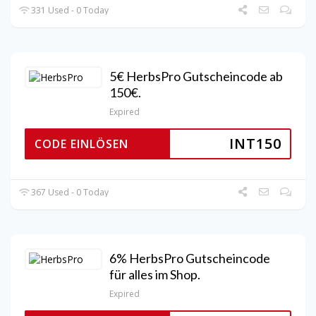
331 Used - 0 Today
5€ HerbsPro Gutscheincode ab
150€.
Expired
INT150
CODE EINLÖSEN
367 Used - 0 Today
6% HerbsPro Gutscheincode
für alles im Shop.
Expired