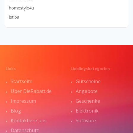
homestyle4u
bitiba
Links
Lieblingskategorien
Startseite
Gutscheine
Über DieRabatt.de
Angebote
Impressum
Geschenke
Blog
Elektronik
Kontaktiere uns
Software
Datenschutz