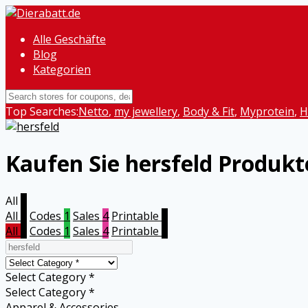
Alle Geschäfte
Blog
Kategorien
Top Searches:
Netto
,
my jewellery
,
Body & Fit
,
Myprotein
,
H
Kaufen Sie hersfeld Produk
All
5
All
5
Codes
1
Sales
4
Printable
0
All
5
Codes
1
Sales
4
Printable
0
Select Category *
Select Category *
Apparel & Accessories