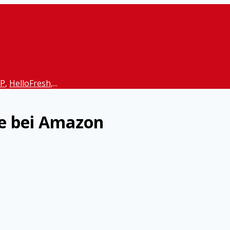
P
,
HelloFresh
,...
te bei Amazon