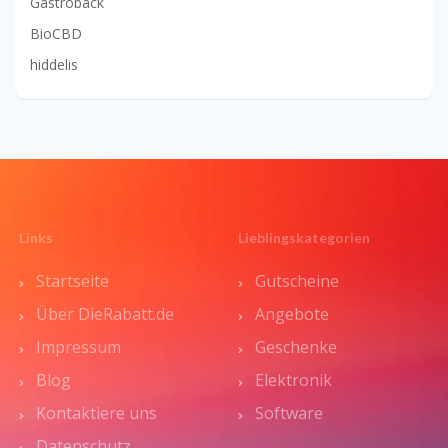
Gastroback
BioCBD
hiddelis
Links
Lieblingskategorien
Startseite
Gutscheine
Über DieRabatt.de
Angebote
Impressum
Geschenke
Blog
Elektronik
Kontaktiere uns
Software
Datenschutz