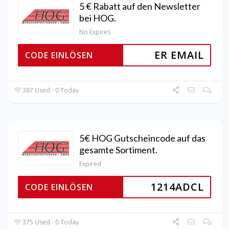
5 € Rabatt auf den Newsletter
bei HOG.
No Expires
ER EMAIL
CODE EINLÖSEN
387 Used - 0 Today
5€ HOG Gutscheincode auf das
gesamte Sortiment.
Expired
1214ADCL
CODE EINLÖSEN
375 Used - 0 Today