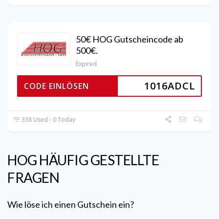
50€ HOG Gutscheincode ab
500€.
Expired
1016ADCL
CODE EINLÖSEN
338 Used - 0 Today
HOG
HÄUFIG GESTELLTE
FRAGEN
Wie löse ich einen Gutschein ein?