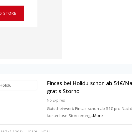
O STORE
Fincas bei Holidu schon ab 51€/Na
gratis Storno
No Expires
Gutscheinwert: Fincas schon ab 51€ pro Nacht
kostenlose Stornierung
...
More
sed - 1 Today
Share
Email