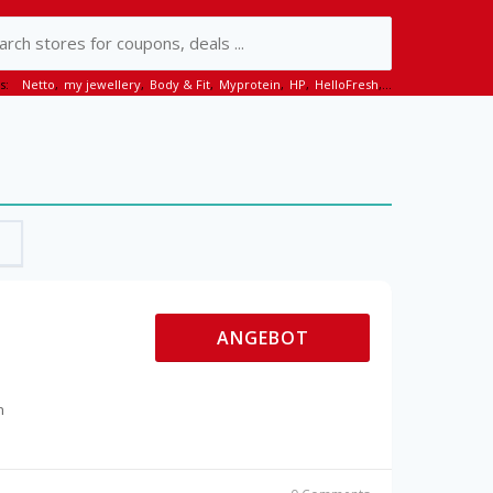
s:
Netto
,
my jewellery
,
Body & Fit
,
Myprotein
,
HP
,
HelloFresh
,...
ANGEBOT
m