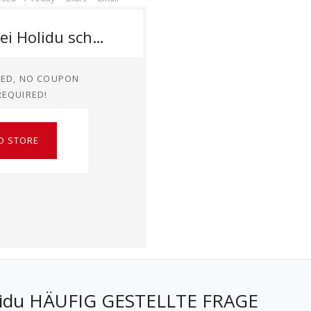
Fincas bei Holidu schon ab 51€/Nacht + gratis Storno
TED, NO COUPON
REQUIRED!
O STORE
idu
HÄUFIG GESTELLTE FRAGE