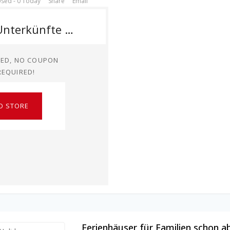
sed - 0 Today
Share
Email
Holidu Unterkünfte ab 50€ zum Jahresbeginn 2026
TED, NO COUPON
REQUIRED!
O STORE
Ferienhäuser für Familien schon a