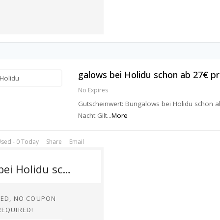
galows bei Holidu schon ab 27€ p
No Expires
Gutscheinwert: Bungalows bei Holidu schon a
Nacht Gilt
...
More
sed - 0 Today
Share
Email
galows bei Holidu schon ab 27€ pro Nacht
TED, NO COUPON
REQUIRED!