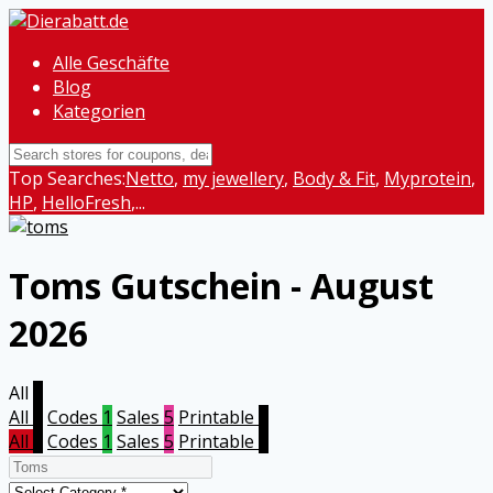
Alle Geschäfte
Blog
Kategorien
Top Searches:
Netto
,
my jewellery
,
Body & Fit
,
Myprotein
,
HP
,
HelloFresh
,...
Toms
Gutschein - August
2026
All
6
All
6
Codes
1
Sales
5
Printable
0
All
6
Codes
1
Sales
5
Printable
0