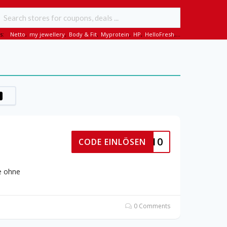
s:
Netto
,
my jewellery
,
Body & Fit
,
Myprotein
,
HP
,
HelloFresh
,...
EITNER10
CODE EINLÖSEN
e ohne
0 Comments