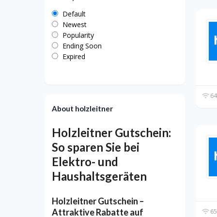
Default
Newest
Popularity
Ending Soon
Expired
64
About holzleitner
Holzleitner Gutschein:
So sparen Sie bei
Elektro- und
Haushaltsgeräten
Holzleitner Gutschein –
Attraktive Rabatte auf
65