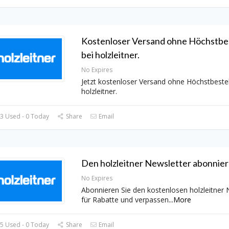
Kostenloser Versand ohne Höchstbe
bei holzleitner.
No Expires
Jetzt kostenloser Versand ohne Höchstbestel
holzleitner.
3 Used - 0 Today
Share
Email
Den holzleitner Newsletter abonnier
No Expires
Abonnieren Sie den kostenlosen holzleitner 
für Rabatte und verpassen
...
More
5 Used - 0 Today
Share
Email