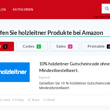
LOG
KATEGORIEN
Top Searche
fen Sie holzleitner Produkte bei Amazon
l
Codes
Sales
Printable
5
1
4
0
10% holzleitner Gutscheincode ohne
Mindestbestellwert.
Expired
Genießen Sie 10 % holzleitner Gutscheincod
Mindestbestellwert.
2 Used - 0 Today
Share
Email