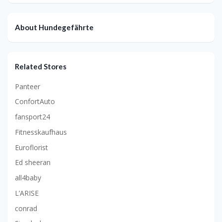
About Hundegefährte
Related Stores
Panteer
ConfortAuto
fansport24
Fitnesskaufhaus
Euroflorist
Ed sheeran
all4baby
L’ARISE
conrad