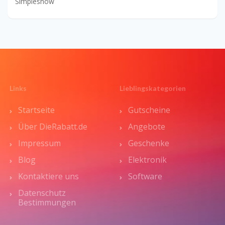
Simpleshow
Links
Lieblingskategorien
Startseite
Gutscheine
Über DieRabatt.de
Angebote
Impressum
Geschenke
Blog
Elektronik
Kontaktiere uns
Software
Datenschutz
Bestimmungen