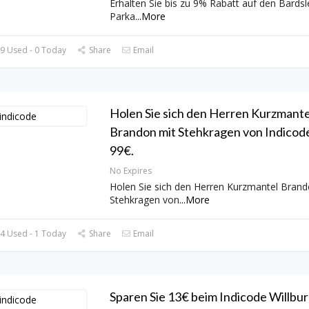
Erhalten Sie bis zu 9% Rabatt auf den Bardsl
Parka
...
More
9 Used - 0 Today
Share
Email
Holen Sie sich den Herren Kurzmante
Brandon mit Stehkragen von Indicode
99€.
No Expires
Holen Sie sich den Herren Kurzmantel Brand
Stehkragen von
...
More
4 Used - 1 Today
Share
Email
Sparen Sie 13€ beim Indicode Willbur