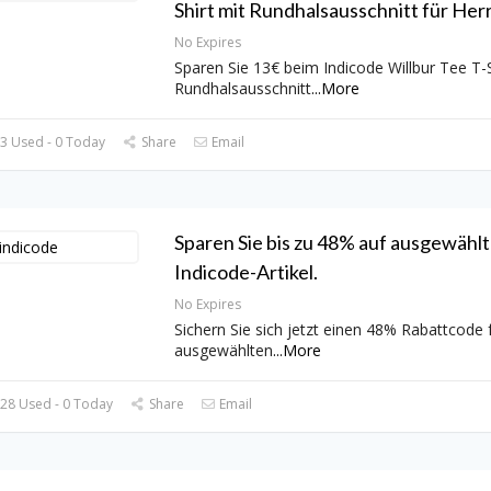
Shirt mit Rundhalsausschnitt für Her
No Expires
Sparen Sie 13€ beim Indicode Willbur Tee T-S
Rundhalsausschnitt
...
More
3 Used - 0 Today
Share
Email
Sparen Sie bis zu 48% auf ausgewähl
Indicode-Artikel.
No Expires
Sichern Sie sich jetzt einen 48% Rabattcode 
ausgewählten
...
More
28 Used - 0 Today
Share
Email