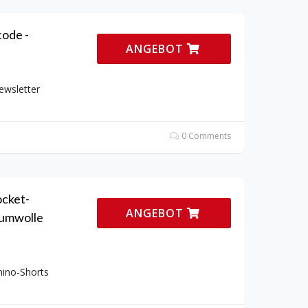
code -
ANGEBOT
ewsletter
0 Comments
ocket-
ANGEBOT
aumwolle
hino-Shorts