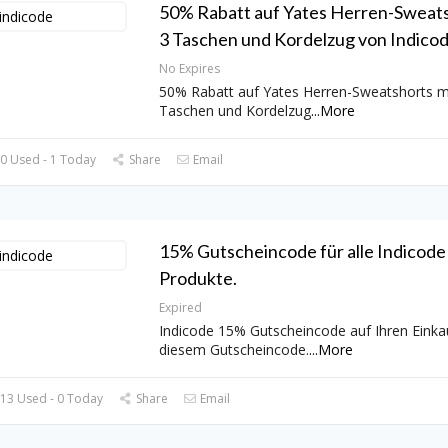
50% Rabatt auf Yates Herren-Sweats
3 Taschen und Kordelzug von Indicod
No Expires
50% Rabatt auf Yates Herren-Sweatshorts m
Taschen und Kordelzug
...
More
0 Used - 1 Today
Share
Email
15% Gutscheincode für alle Indicode
Produkte.
Expired
Indicode 15% Gutscheincode auf Ihren Einka
diesem Gutscheincode.
...
More
13 Used - 0 Today
Share
Email