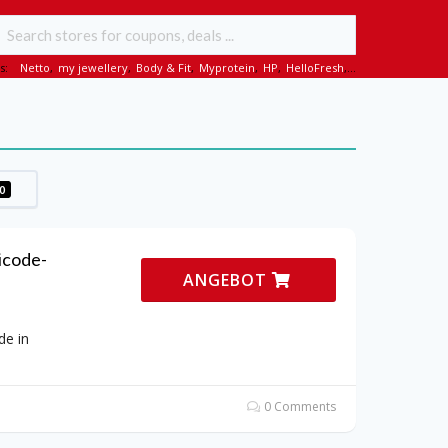
s:
Netto
,
my jewellery
,
Body & Fit
,
Myprotein
,
HP
,
HelloFresh
,...
0
icode-
ANGEBOT
de in
0 Comments