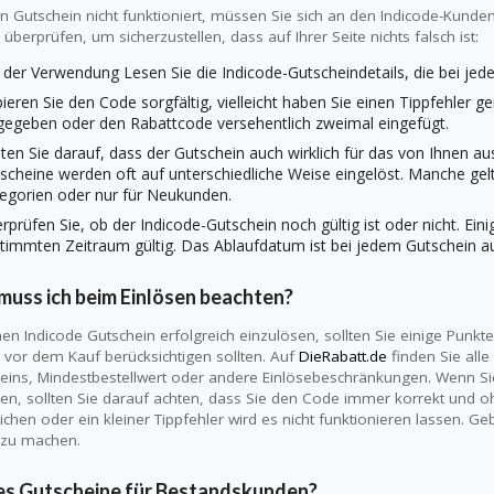
ein Gutschein nicht funktioniert, müssen Sie sich an den Indicode-Kund
 überprüfen, um sicherzustellen, dass auf Ihrer Seite nichts falsch ist:
 der Verwendung Lesen Sie die Indicode-Gutscheindetails, die bei je
ieren Sie den Code sorgfältig, vielleicht haben Sie einen Tippfehler g
gegeben oder den Rabattcode versehentlich zweimal eingefügt.
ten Sie darauf, dass der Gutschein auch wirklich für das von Ihnen a
scheine werden oft auf unterschiedliche Weise eingelöst. Manche gel
egorien oder nur für Neukunden.
rprüfen Sie, ob der Indicode-Gutschein noch gültig ist oder nicht. Ein
timmten Zeitraum gültig. Das Ablaufdatum ist bei jedem Gutschein a
muss ich beim Einlösen beachten?
en Indicode Gutschein erfolgreich einzulösen, sollten Sie einige Punk
s vor dem Kauf berücksichtigen sollten. Auf
DieRabatt.de
finden Sie alle
eins, Mindestbestellwert oder andere Einlösebeschränkungen. Wenn Si
en, sollten Sie darauf achten, dass Sie den Code immer korrekt und oh
ichen oder ein kleiner Tippfehler wird es nicht funktionieren lassen. 
 zu machen.
 es Gutscheine für Bestandskunden?