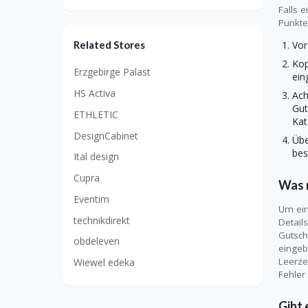
Falls 
Punkte
Related Stores
Vor
Kop
Erzgebirge Palast
ein
HS Activa
Ach
Gut
ETHLETIC
Kat
DesignCabinet
Übe
bes
Ital design
Cupra
Was 
Eventim
Um ein
technikdirekt
Detail
Gutsch
obdeleven
eingeb
Leerze
Wiewel edeka
Fehler
Gibt