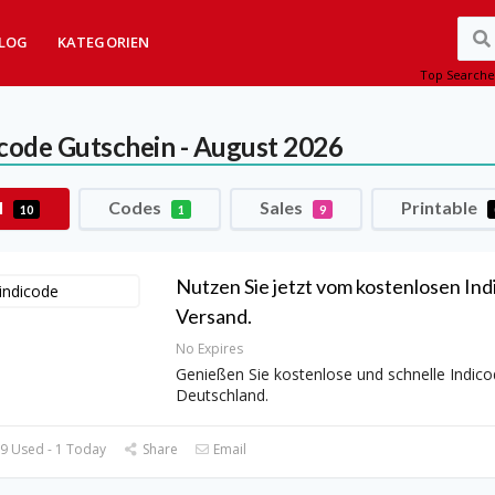
LOG
KATEGORIEN
Top Searche
icode
Gutschein - August 2026
l
Codes
Sales
Printable
10
1
9
Nutzen Sie jetzt vom kostenlosen Ind
Versand.
No Expires
Genießen Sie kostenlose und schnelle Indico
Deutschland.
9 Used - 1 Today
Share
Email