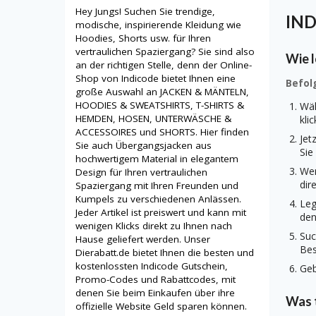
Hey Jungs! Suchen Sie trendige,
IND
modische, inspirierende Kleidung wie
Hoodies, Shorts usw. für Ihren
vertraulichen Spaziergang? Sie sind also
Wie l
an der richtigen Stelle, denn der Online-
Shop von Indicode bietet Ihnen eine
Befol
große Auswahl an JACKEN & MÄNTELN,
HOODIES & SWEATSHIRTS, T-SHIRTS &
Wäh
HEMDEN, HOSEN, UNTERWÄSCHE &
kli
ACCESSOIRES und SHORTS. Hier finden
Jet
Sie auch Übergangsjacken aus
Sie
hochwertigem Material in elegantem
Wen
Design für Ihren vertraulichen
dir
Spaziergang mit Ihren Freunden und
Kumpels zu verschiedenen Anlässen.
Leg
Jeder Artikel ist preiswert und kann mit
den
wenigen Klicks direkt zu Ihnen nach
Suc
Hause geliefert werden. Unser
Bes
Dierabatt.de bietet Ihnen die besten und
kostenlossten Indicode Gutschein,
Geb
Promo-Codes und Rabattcodes, mit
denen Sie beim Einkaufen über ihre
Was t
offizielle Website Geld sparen können.