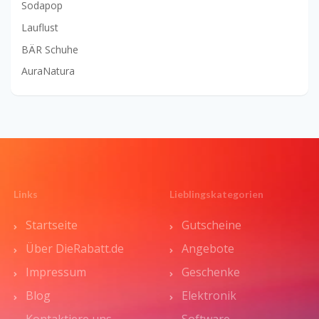
Sodapop
Lauflust
BÄR Schuhe
AuraNatura
Links
Lieblingskategorien
Startseite
Gutscheine
Über DieRabatt.de
Angebote
Impressum
Geschenke
Blog
Elektronik