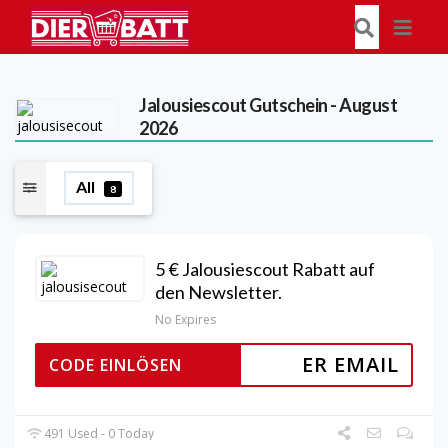
Jalousiescout
Gutschein - August
2026
All
8
5 € Jalousiescout Rabatt auf
den Newsletter.
No Expires
ER EMAIL
CODE EINLÖSEN
491 Used - 0 Today