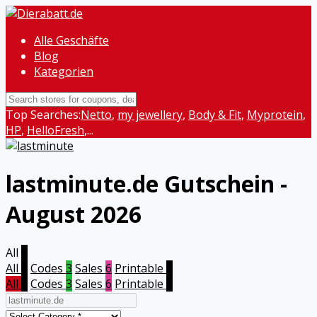
Alle Geschäfte
Blog
Kategorien
Top Searches:
Netto
,
my jewellery
,
Body & Fit
,
Myprotein
,
HP
,
HelloFresh
,...
lastminute.de
Gutschein -
August 2026
All
9
All
9
Codes
3
Sales
6
Printable
0
All
9
Codes
3
Sales
6
Printable
0