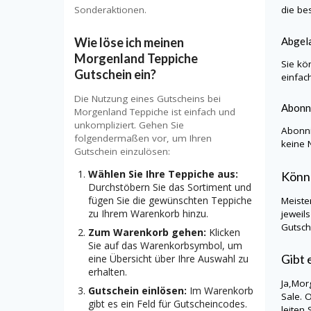
die be
Sonderaktionen.
Abgela
Wie löse ich meinen
Morgenland Teppiche
Sie kö
Gutschein ein?
einfac
Die Nutzung eines Gutscheins bei
Abonn
Morgenland Teppiche ist einfach und
unkompliziert. Gehen Sie
Abonni
folgendermaßen vor, um Ihren
keine 
Gutschein einzulösen:
Wählen Sie Ihre Teppiche aus:
Könn
Durchstöbern Sie das Sortiment und
fügen Sie die gewünschten Teppiche
Meiste
zu Ihrem Warenkorb hinzu.
jeweil
Gutsch
Zum Warenkorb gehen:
Klicken
Sie auf das Warenkorbsymbol, um
Gibt 
eine Übersicht über Ihre Auswahl zu
erhalten.
Ja,
Mor
Gutschein einlösen:
Im Warenkorb
Sale. 
gibt es ein Feld für Gutscheincodes.
leiten