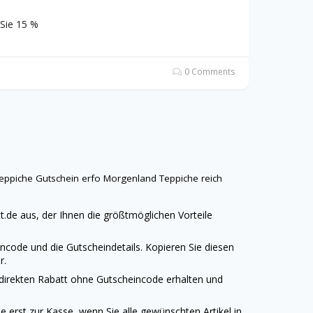
 Sie 15 %
0 Comments
eppiche
Gutschein erfo
Morgenland Teppiche
reich
t.de
aus, der Ihnen die größtmöglichen Vorteile
ncode und die Gutscheindetails. Kopieren Sie diesen
r.
 direkten Rabatt ohne Gutscheincode erhalten und
 erst zur Kasse, wenn Sie alle gewünschten Artikel in