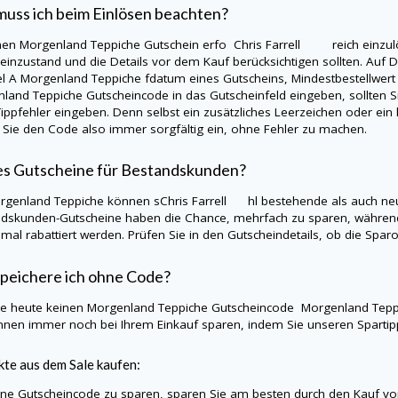
uss ich beim Einlösen beachten?
nen
Morgenland Teppiche
Gutschein erfo Chris Farrell reich einzulös
einzustand und die Details vor dem Kauf berücksichtigen sollten. Auf
D
el A
Morgenland Teppiche
fdatum eines Gutscheins, Mindestbestellwer
nland Teppiche
Gutscheincode in das Gutscheinfeld eingeben, sollten 
ippfehler eingeben. Denn selbst ein zusätzliches Leerzeichen oder ein kl
Sie den Code also immer sorgfältig ein, ohne Fehler zu machen.
es Gutscheine für Bestandskunden?
rgenland Teppiche
können sChris Farrell hl bestehende als auch neu
dskunden-Gutscheine haben die Chance, mehrfach zu sparen, während
nmal rabattiert werden. Prüfen Sie in den Gutscheindetails, ob die Sp
peichere ich ohne Code?
Sie heute keinen
Morgenland Teppiche
Gutscheincode
Morgenland Tep
nnen immer noch bei Ihrem Einkauf sparen, indem Sie unseren Sparti
te aus dem Sale kaufen:
e Gutscheincode zu sparen, sparen Sie am besten durch den Kauf vo