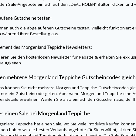
sten Sale-Angebote einfach auf den „DEAL HOLEN“ Button klicken und w
ufene Gutscheine testen:
nnen auch die abgelaufenen Gutscheine testen. Vielleicht funktioniert 
h während Ihrer Bestellung aus.
ement des
Morgenland Teppiche
Newsletters:
eren Sie den kostenlosen Newsletter für Rabatte & erhalten Sie exklu
Neuigkeiten.
en mehrere
Morgenland Teppiche
Gutscheincodes gleich
ns können Sie nicht mehrere
Morgenland Teppiche
Gutscheincodes glei
s nur ein Gutscheincode gelten. Aber wenn
Morgenland Teppiche
eine A
eindetails erwähnen. Wählen Sie also einfach den Gutschein aus, der Ih
es einen Sale bei
Morgenland Teppiche
genland Teppiche
hat einen Sale, wo Sie viele Produkte kaufen können.
Oben haben wir die besten Verkaufsangebote für Sie erwähnt, klicken Si
 Sie zum
Morgenland Teppiche
Verkaufsbereich weiter. Die Sale-Produk