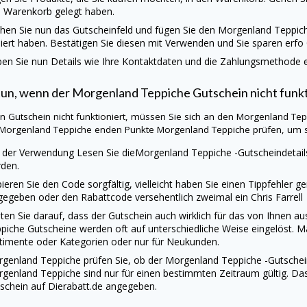
 Warenkorb gelegt haben.
hen Sie nun das Gutscheinfeld und fügen Sie den
Morgenland Teppic
iert haben. Bestätigen Sie diesen mit Verwenden und Sie sparen erfo
en Sie nun Details wie Ihre Kontaktdaten und die Zahlungsmethode ei
tun, wenn der
Morgenland Teppiche
Gutschein nicht funkt
ein Gutschein nicht funktioniert, müssen Sie sich an den
Morgenland Te
Morgenland Teppiche
enden Punkte
Morgenland Teppiche
prüfen, um si
 der Verwendung Lesen Sie die
Morgenland Teppiche
-Gutscheindetail
den.
ieren Sie den Code sorgfältig, vielleicht haben Sie einen Tippfehler g
gegeben oder den Rabattcode versehentlich zweimal ein Chris Farre
ten Sie darauf, dass der Gutschein auch wirklich für das von Ihnen 
ppiche
Gutscheine werden oft auf unterschiedliche Weise eingelöst. M
timente oder Kategorien oder nur für Neukunden.
rgenland Teppiche
prüfen Sie, ob der
Morgenland Teppiche
-Gutschei
rgenland Teppiche
sind nur für einen bestimmten Zeitraum gültig. D
schein auf
Dierabatt.de
angegeben.