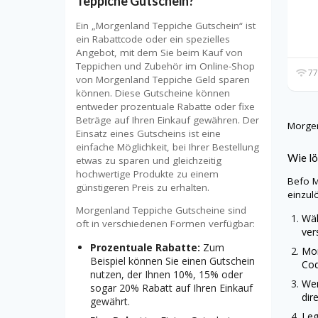
Teppiche Gutschein?
Ein „Morgenland Teppiche Gutschein“ ist
ein Rabattcode oder ein spezielles
Angebot, mit dem Sie beim Kauf von
Teppichen und Zubehör im Online-Shop
77
von Morgenland Teppiche Geld sparen
können. Diese Gutscheine können
entweder prozentuale Rabatte oder fixe
Beträge auf Ihren Einkauf gewähren. Der
Morge
Einsatz eines Gutscheins ist eine
einfache Möglichkeit, bei Ihrer Bestellung
Wie lö
etwas zu sparen und gleichzeitig
hochwertige Produkte zu einem
Befo
M
günstigeren Preis zu erhalten.
einzul
Morgenland Teppiche Gutscheine sind
Wäh
oft in verschiedenen Formen verfügbar:
ver
Prozentuale Rabatte:
Zum
Mo
Beispiel können Sie einen Gutschein
Cod
nutzen, der Ihnen 10%, 15% oder
Wen
sogar 20% Rabatt auf Ihren Einkauf
dir
gewährt.
Leg