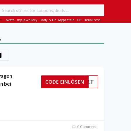
s:
Netto
,
my jewellery
,
Body & Fit
,
Myprotein
,
HP
,
HelloFresh
,...
6
swagen
KTIVIERT
CODE EINLÖSEN
n bei
0 Comments