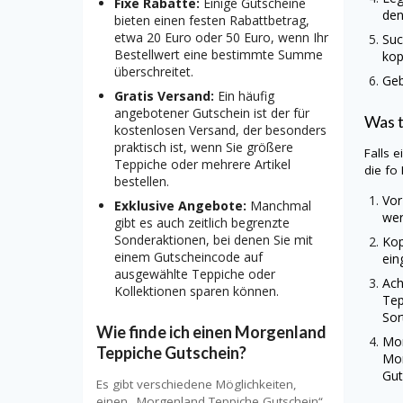
Fixe Rabatte:
Einige Gutscheine
den
bieten einen festen Rabattbetrag,
etwa 20 Euro oder 50 Euro, wenn Ihr
Suc
Bestellwert eine bestimmte Summe
kop
überschreitet.
Geb
Gratis Versand:
Ein häufig
angebotener Gutschein ist der für
Was 
kostenlosen Versand, der besonders
praktisch ist, wenn Sie größere
Falls 
Teppiche oder mehrere Artikel
die fo
bestellen.
Vor
Exklusive Angebote:
Manchmal
wer
gibt es auch zeitlich begrenzte
Sonderaktionen, bei denen Sie mit
Kop
einem Gutscheincode auf
ein
ausgewählte Teppiche oder
Ach
Kollektionen sparen können.
Te
Sor
Wie finde ich einen Morgenland
Mo
Teppiche Gutschein?
Mo
Gut
Es gibt verschiedene Möglichkeiten,
einen „Morgenland Teppiche Gutschein“