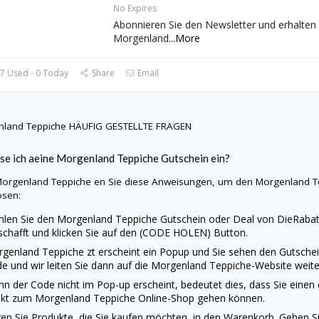
No Expires
Abonnieren Sie den Newsletter und erhalten
Morgenland
...
More
7 Used - 0 Today
Share
Email
nland Teppiche
HÄUFIG GESTELLTE FRAGEN
se ich aeine
Morgenland Teppiche
Gutschein ein?
orgenland Teppiche
en Sie diese Anweisungen, um den
Morgenland T
ösen:
len Sie den
Morgenland Teppiche
Gutschein oder Deal von
DieRabat
schafft und klicken Sie auf den (CODE HOLEN) Button.
rgenland Teppiche
zt erscheint ein Popup und Sie sehen den Gutschei
e und wir leiten Sie dann auf die
Morgenland Teppiche
-Website weite
n der Code nicht im Pop-up erscheint, bedeutet dies, dass Sie einen
ekt zum
Morgenland Teppiche
Online-Shop gehen können.
en Sie Produkte, die Sie kaufen möchten, in den Warenkorb. Gehen Sie