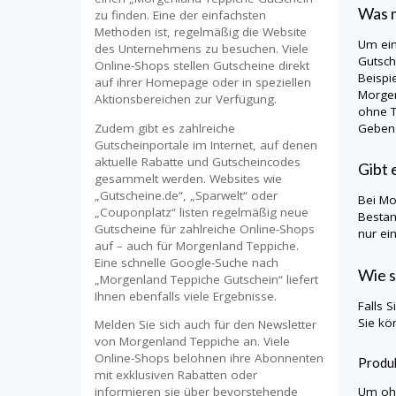
Was m
zu finden. Eine der einfachsten
Methoden ist, regelmäßig die Website
Um ei
des Unternehmens zu besuchen. Viele
Gutsch
Online-Shops stellen Gutscheine direkt
Beispi
auf ihrer Homepage oder in speziellen
Morge
Aktionsbereichen zur Verfügung.
ohne T
Zudem gibt es zahlreiche
Geben 
Gutscheinportale im Internet, auf denen
aktuelle Rabatte und Gutscheincodes
Gibt 
gesammelt werden. Websites wie
„Gutscheine.de“, „Sparwelt“ oder
Bei
Mo
„Couponplatz“ listen regelmäßig neue
Bestan
Gutscheine für zahlreiche Online-Shops
nur ei
auf – auch für Morgenland Teppiche.
Eine schnelle Google-Suche nach
Wie s
„Morgenland Teppiche Gutschein“ liefert
Ihnen ebenfalls viele Ergebnisse.
Falls 
Sie kö
Melden Sie sich auch für den Newsletter
von Morgenland Teppiche an. Viele
Online-Shops belohnen ihre Abonnenten
Produk
mit exklusiven Rabatten oder
Um ohn
informieren sie über bevorstehende