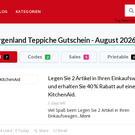
LOG
KATEGORIEN
Top Searche
genland Teppiche
Gutschein - August 202
l
Codes
Sales
Printable
7
2
5
0
Legen Sie 2 Artikel in Ihren Einkauf
und erhalten Sie 40 % Rabatt auf eine
KitchenAid.
5 days left
Viel Spaß beim Legen Sie 2 Artikel in Ihren
Einkaufswagen
...
More
4 Used - 0 Today
Share
Email