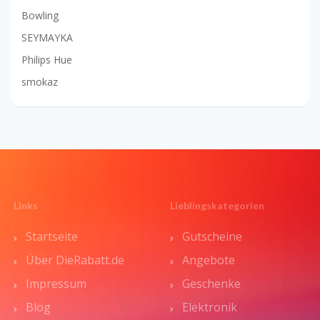
Bowling
SEYMAYKA
Philips Hue
smokaz
Links
Lieblingskategorien
Startseite
Gutscheine
Über DieRabatt.de
Angebote
Impressum
Geschenke
Blog
Elektronik