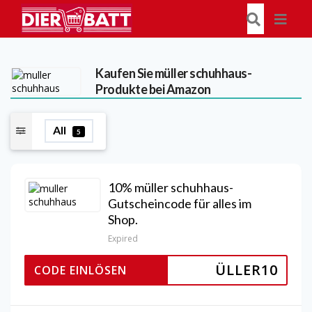
Kaufen Sie müller schuhhaus-
Produkte bei Amazon
All
5
10% müller schuhhaus-
Gutscheincode für alles im
Shop.
Expired
ÜLLER10
CODE EINLÖSEN