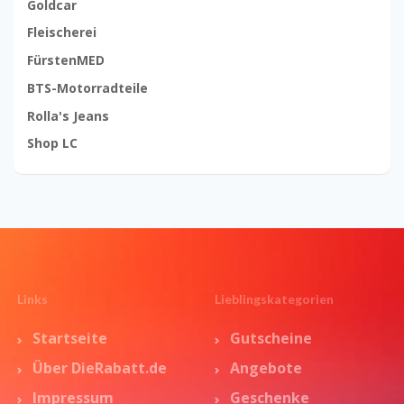
Goldcar
Fleischerei
FürstenMED
BTS-Motorradteile
Rolla's Jeans
Shop LC
Links
Lieblingskategorien
Startseite
Gutscheine
Über DieRabatt.de
Angebote
Impressum
Geschenke