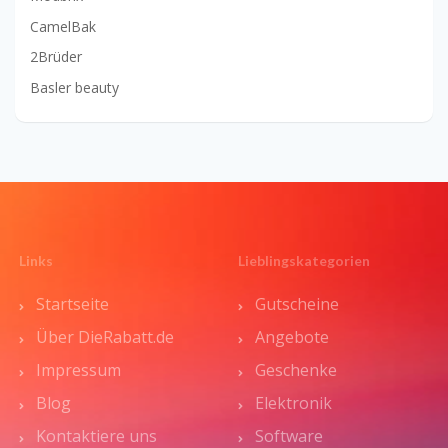
CamelBak
2Brüder
Basler beauty
Links
Lieblingskategorien
Startseite
Gutscheine
Über DieRabatt.de
Angebote
Impressum
Geschenke
Blog
Elektronik
Kontaktiere uns
Software