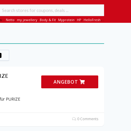
s:
Netto
,
my jewellery
,
Body & Fit
,
Myprotein
,
HP
,
HelloFresh
,...
RIZE
ANGEBOT
für PURIZE
0 Comments