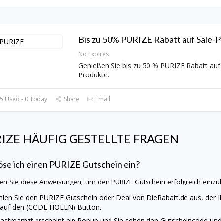
Bis zu 50% PURIZE Rabatt auf Sale-P
No Expires
Genießen Sie bis zu 50 % PURIZE Rabatt auf 
Produkte.
5 Used - 0 Today
Share
Email
RIZE
HÄUFIG GESTELLTE FRAGEN
öse ich einen
PURIZE
Gutschein ein?
en Sie diese Anweisungen, um den
PURIZE
Gutschein erfolgreich einzu
len Sie den
PURIZE
Gutschein oder Deal von
DieRabatt.de
aus, der I
 auf den (CODE HOLEN) Button.
astreamzt erscheint ein Popup und Sie sehen den Gutscheincode und 