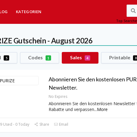
LOG
KATEGORIEN
Top Searche
IZE
Gutschein - August 2026
l
Codes
Sales
Printable
5
1
4
0
Abonnieren Sie den kostenlosen PU
Newsletter.
No Expires
Abonnieren Sie den kostenlosen Newsletter 
Rabatte und verpassen
...
More
9 Used - 0 Today
Share
Email