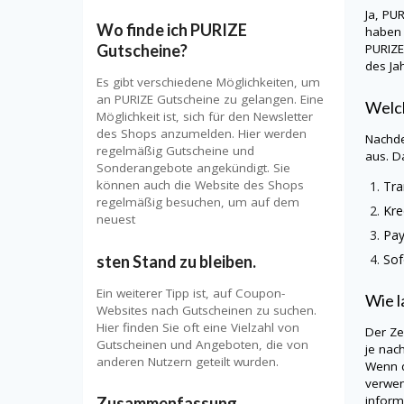
Ja,
PUR
Wo finde ich PURIZE
haben 
PURIZ
Gutscheine?
des Ja
Es gibt verschiedene Möglichkeiten, um
an PURIZE Gutscheine zu gelangen. Eine
Welch
Möglichkeit ist, sich für den Newsletter
des Shops anzumelden. Hier werden
Nachde
regelmäßig Gutscheine und
aus. D
Sonderangebote angekündigt. Sie
können auch die Website des Shops
Tra
regelmäßig besuchen, um auf dem
Kre
neuest
Pay
Sof
sten Stand zu bleiben.
Ein weiterer Tipp ist, auf Coupon-
Wie l
Websites nach Gutscheinen zu suchen.
Hier finden Sie oft eine Vielzahl von
Der Ze
Gutscheinen und Angeboten, die von
je nac
anderen Nutzern geteilt wurden.
Wenn d
verwen
informi
Zusammenfassung