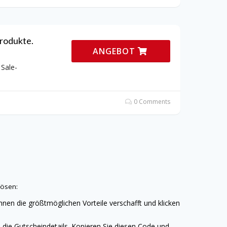
rodukte.
ANGEBOT
Sale-
0 Comments
lösen:
hnen die größtmöglichen Vorteile verschafft und klicken
die Gutscheindetails. Kopieren Sie diesen Code und