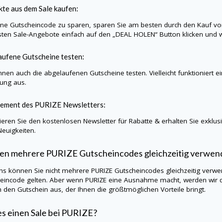
te aus dem Sale kaufen:
e Gutscheincode zu sparen, sparen Sie am besten durch den Kauf vo
sten Sale-Angebote einfach auf den „DEAL HOLEN“ Button klicken und w
ufene Gutscheine testen:
nnen auch die abgelaufenen Gutscheine testen. Vielleicht funktioniert e
lung aus.
ement des
PURIZE
Newsletters:
eren Sie den kostenlosen Newsletter für Rabatte & erhalten Sie exklu
Neuigkeiten.
en mehrere
PURIZE
Gutscheincodes gleichzeitig verwe
ns können Sie nicht mehrere
PURIZE
Gutscheincodes gleichzeitig verwen
eincode gelten. Aber wenn
PURIZE
eine Ausnahme macht, werden wir di
h den Gutschein aus, der Ihnen die größtmöglichen Vorteile bringt.
es einen Sale bei
PURIZE
?