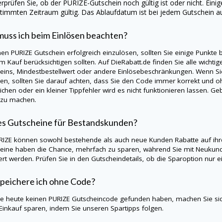
rprüfen Sie, ob der
PURIZE
-Gutschein noch gültig ist oder nicht. Ein
timmten Zeitraum gültig. Das Ablaufdatum ist bei jedem Gutschein a
uss ich beim Einlösen beachten?
nen
PURIZE
Gutschein erfolgreich einzulösen, sollten Sie einige Punkte
m Kauf berücksichtigen sollten. Auf
DieRabatt.de
finden Sie alle wichti
eins, Mindestbestellwert oder andere Einlösebeschränkungen. Wenn S
en, sollten Sie darauf achten, dass Sie den Code immer korrekt und oh
ichen oder ein kleiner Tippfehler wird es nicht funktionieren lassen. 
 zu machen.
es Gutscheine für Bestandskunden?
RIZE
können sowohl bestehende als auch neue Kunden Rabatte auf ihr
eine haben die Chance, mehrfach zu sparen, während Sie mit Neukund
iert werden. Prüfen Sie in den Gutscheindetails, ob die Sparoption nu
peichere ich ohne Code?
Sie heute keinen
PURIZE
Gutscheincode gefunden haben, machen Sie sic
Einkauf sparen, indem Sie unseren Spartipps folgen.