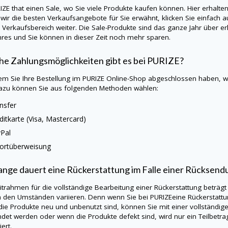
IZE t
hat einen Sale, wo Sie viele Produkte kaufen können. Hier erhalte
wir die besten Verkaufsangebote für Sie erwähnt, klicken Sie einfach a
E
Verkaufsbereich weiter. Die Sale-Produkte sind das ganze Jahr über erh
hres und Sie können in dieser Zeit noch mehr sparen.
e Zahlungsmöglichkeiten gibt es bei
PURIZE
?
m Sie Ihre Bestellung im
PURIZE
Online-Shop abgeschlossen haben, wä
azu können Sie aus folgenden Methoden wählen:
nsfer
ditkarte (Visa, Mastercard)
Pal
ortüberweisung
ange dauert eine Rückerstattung im Falle einer Rücksend
itrahmen für die vollständige Bearbeitung einer Rückerstattung beträgt
h den Umständen variieren. Denn wenn Sie bei PURIZEeine Rückerstatt
ie Produkte neu und unbenutzt sind, können Sie mit einer vollständig
det werden oder wenn die Produkte defekt sind, wird nur ein Teilbetra
ert.