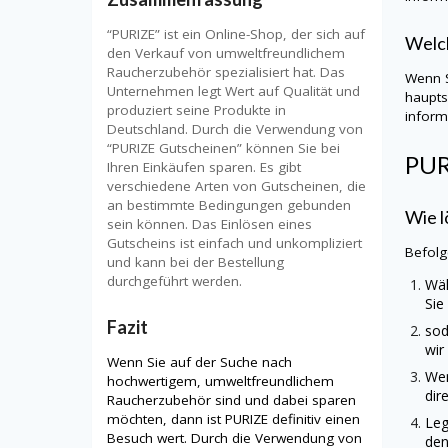
“PURIZE” ist ein Online-Shop, der sich auf
Welch
den Verkauf von umweltfreundlichem
Raucherzubehör spezialisiert hat. Das
Wenn S
Unternehmen legt Wert auf Qualität und
haupts
produziert seine Produkte in
informi
Deutschland. Durch die Verwendung von
“PURIZE Gutscheinen” können Sie bei
PU
Ihren Einkäufen sparen. Es gibt
verschiedene Arten von Gutscheinen, die
an bestimmte Bedingungen gebunden
Wie l
sein können. Das Einlösen eines
Gutscheins ist einfach und unkompliziert
Befolg
und kann bei der Bestellung
durchgeführt werden.
Wäh
Sie
Fazit
sod
wir
Wenn Sie auf der Suche nach
Wen
hochwertigem, umweltfreundlichem
dir
Raucherzubehör sind und dabei sparen
möchten, dann ist PURIZE definitiv einen
Leg
Besuch wert. Durch die Verwendung von
den