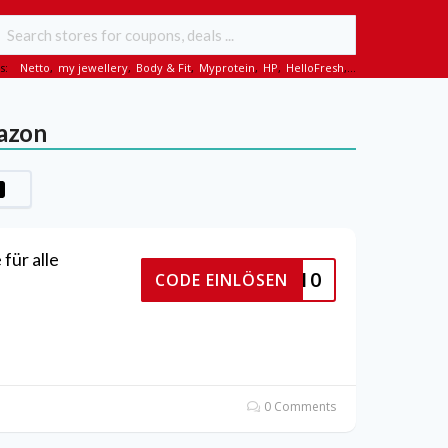
s:
Netto
,
my jewellery
,
Body & Fit
,
Myprotein
,
HP
,
HelloFresh
,...
azon
ür alle
PARFUM10
CODE EINLÖSEN
0 Comments