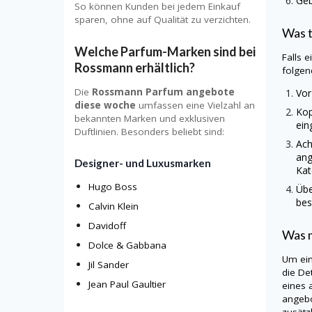
Geb
So können Kunden bei jedem Einkauf
sparen, ohne auf Qualität zu verzichten.
Was t
Welche Parfum-Marken sind bei
Falls 
Rossmann erhältlich?
folgen
Die
Rossmann Parfum angebote
Vor
diese woche
umfassen eine Vielzahl an
Kop
bekannten Marken und exklusiven
ein
Duftlinien. Besonders beliebt sind:
Ach
ang
Designer- und Luxusmarken
Kat
Hugo Boss
Übe
bes
Calvin Klein
Davidoff
Was m
Dolce & Gabbana
Um ein
Jil Sander
die De
Jean Paul Gaultier
eines 
angebo
zusätz