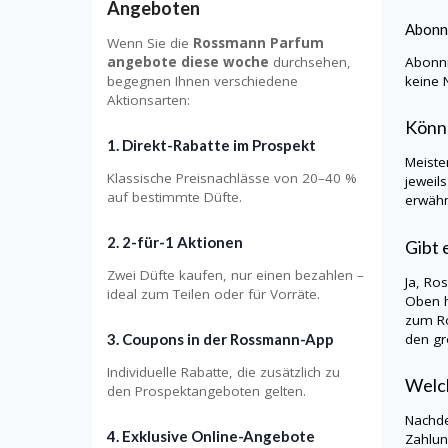
Angeboten
Abonn
Wenn Sie die
Rossmann Parfum
Abonni
angebote diese woche
durchsehen,
keine 
begegnen Ihnen verschiedene
Aktionsarten:
Könn
1. Direkt-Rabatte im Prospekt
Meiste
Klassische Preisnachlässe von 20–40 %
jeweil
auf bestimmte Düfte.
erwähn
2. 2-für-1 Aktionen
Gibt 
Zwei Düfte kaufen, nur einen bezahlen –
Ja, Ro
ideal zum Teilen oder für Vorräte.
Oben h
zum Ro
3. Coupons in der Rossmann-App
den gr
Individuelle Rabatte, die zusätzlich zu
Welch
den Prospektangeboten gelten.
Nachde
4. Exklusive Online-Angebote
Zahlun