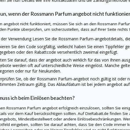
en Sie nun Details wie Ihre Kontaktdaten und die Zahlungsmethode ei
un, wenn der Rossmann Parfum angebot nicht funktionie
ein angebot nicht funktioniert, müssen Sie sich an den Rossmann Parfu
den Punkte überprüfen, um sicherzustellen, dass auf Ihrer Seite nichts fa
 der Verwendung Lesen Sie die Rossmann Parfum-angebotdetails, di
ieren Sie den Code sorgfältig, vielleicht haben Sie einen Tippfehler g
gegeben oder den Rabattcode versehentlich zweimal eingefügt.
ten Sie darauf, dass der angebot auch wirklich für das von Ihnen a
ebote werden oft auf unterschiedliche Weise eingelöst. Manche gelte
egorien oder nur für Neukunden.
rprüfen Sie, ob der Rossmann Parfum-angebot noch gültig ist oder ni
timmten Zeitraum gültig. Das Ablaufdatum ist bei jedem angebot au
uss ich beim Einlösen beachten?
en Rossmann Parfum angebot erfolgreich einzulösen, sollten Sie eini
tails vor dem Kauf berücksichtigen sollten. Auf
DieRabatt.de
finden Sie 
angebots, Mindestbestellwert oder andere Einlösebeschränkungen. W
tfeld eingeben, sollten Sie darauf achten, dass Sie den Code immer k
liches Leerzeichen oder ein kleiner Tippfehler wird es nicht funktionie