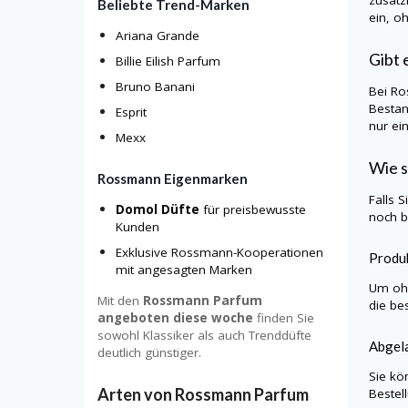
Beliebte Trend-Marken
ein, o
Ariana Grande
Gibt 
Billie Eilish Parfum
Bruno Banani
Bei Ro
Bestan
Esprit
nur ei
Mexx
Wie s
Rossmann Eigenmarken
Falls 
Domol Düfte
für preisbewusste
noch b
Kunden
Exklusive Rossmann-Kooperationen
Produk
mit angesagten Marken
Um ohn
Mit den
Rossmann Parfum
die be
angeboten diese woche
finden Sie
sowohl Klassiker als auch Trenddüfte
Abgel
deutlich günstiger.
Sie kö
Arten von Rossmann Parfum
Bestel