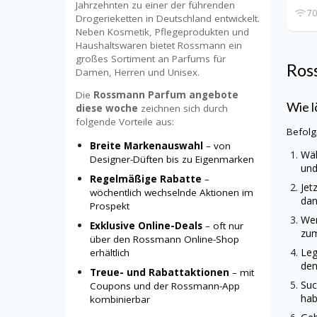
Jahrzehnten zu einer der führenden
70
Drogerieketten in Deutschland entwickelt.
Neben Kosmetik, Pflegeprodukten und
Haushaltswaren bietet Rossmann ein
großes Sortiment an Parfums für
Ros
Damen, Herren und Unisex.
Die
Rossmann Parfum angebote
Wie l
diese woche
zeichnen sich durch
folgende Vorteile aus:
Befolg
Breite Markenauswahl
– von
Wäh
Designer-Düften bis zu Eigenmarken
und
Regelmäßige Rabatte
–
Jet
wöchentlich wechselnde Aktionen im
dan
Prospekt
Wen
Exklusive Online-Deals
– oft nur
zum
über den Rossmann Online-Shop
Leg
erhältlich
den
Treue- und Rabattaktionen
– mit
Suc
Coupons und der Rossmann-App
hab
kombinierbar