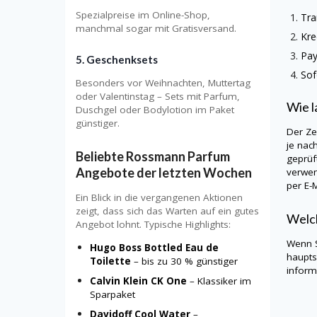
Spezialpreise im Online-Shop,
Tra
manchmal sogar mit Gratisversand.
Kre
Pay
5. Geschenksets
Sof
Besonders vor Weihnachten, Muttertag
oder Valentinstag – Sets mit Parfum,
Wie l
Duschgel oder Bodylotion im Paket
günstiger.
Der Ze
je nac
Beliebte Rossmann Parfum
geprüf
Angebote der letzten Wochen
verwen
per E-M
Ein Blick in die vergangenen Aktionen
zeigt, dass sich das Warten auf ein gutes
Welch
Angebot lohnt. Typische Highlights:
Wenn S
Hugo Boss Bottled Eau de
haupts
Toilette
– bis zu 30 % günstiger
informi
Calvin Klein CK One
– Klassiker im
Sparpaket
Davidoff Cool Water
–