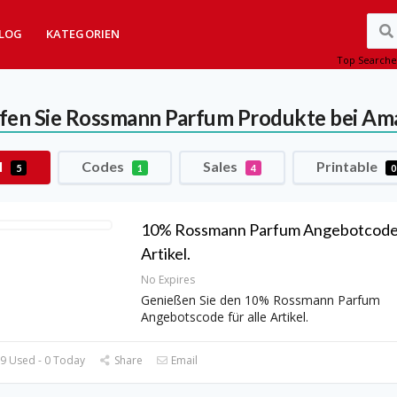
LOG
KATEGORIEN
Top Searche
fen Sie Rossmann Parfum Produkte bei Am
l
Codes
Sales
Printable
5
1
4
0
10% Rossmann Parfum Angebotcode f
Artikel.
No Expires
Genießen Sie den 10% Rossmann Parfum
Angebotscode für alle Artikel.
9 Used - 0 Today
Share
Email