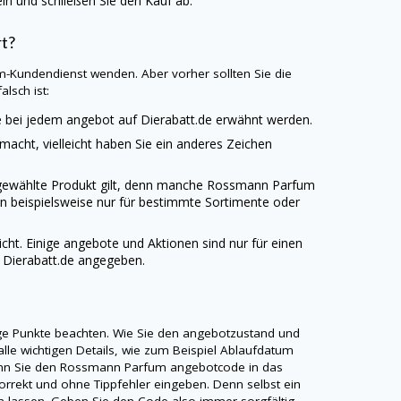
n und schließen Sie den Kauf ab.
rt?
m-Kundendienst wenden. Aber vorher sollten Sie die
lsch ist:
e bei jedem angebot auf
Dierabatt.de
erwähnt werden.
emacht, vielleicht haben Sie ein anderes Zeichen
usgewählte Produkt gilt, denn manche Rossmann Parfum
n beispielsweise nur für bestimmte Sortimente oder
cht. Einige angebote und Aktionen sind nur für einen
f
Dierabatt.de
angegeben.
ge Punkte beachten. Wie Sie den angebotzustand und
alle wichtigen Details, wie zum Beispiel Ablaufdatum
enn Sie den Rossmann Parfum angebotcode in das
orrekt und ohne Tippfehler eingeben. Denn selbst ein
ren lassen. Geben Sie den Code also immer sorgfältig