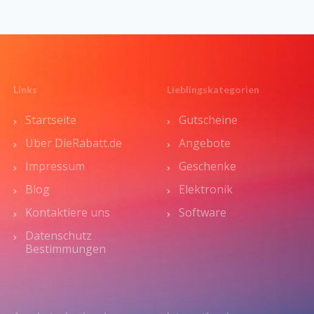
Links
Lieblingskategorien
Startseite
Gutscheine
Über DieRabatt.de
Angebote
Impressum
Geschenke
Blog
Elektronik
Kontaktiere uns
Software
Datenschutz
Bestimmungen