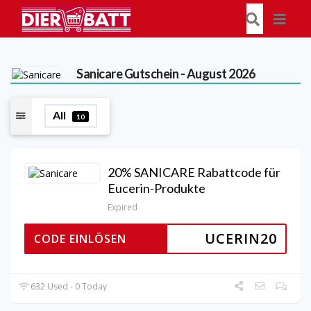
Sanicare
Gutschein - August 2026
All
10
20% SANICARE Rabattcode für
Eucerin-Produkte
Expired
UCERIN20
CODE EINLÖSEN
632 Used - 0 Today