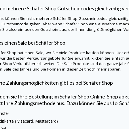
en mehrere
Schäfer Shop
Gutscheincodes gleichzeitig v
ns können Sie nicht mehrere
Schäfer Shop
Gutscheincodes gleichzeitig
n Gutscheincode gelten. Aber wenn
Schäfer Shop
eine Ausnahme macht,
 Sie also einfach den Gutschein aus, der Ihnen die größtmöglichen Vort
es einen Sale bei
Schäfer Shop
äfer Shop
hat einen Sale, wo Sie viele Produkte kaufen können. Hier er
wir die besten Verkaufsangebote für Sie erwähnt, klicken Sie einfach a
er Shop
Verkaufsbereich weiter. Die Sale-Produkte sind das ganze Jahr
n Sale des Jahres und Sie können in dieser Zeit noch mehr sparen.
e Zahlungsmöglichkeiten gibt es bei
Schäfer Shop
em Sie Ihre Bestellung im
Schäfer Shop
Online-Shop abge
tt Ihre Zahlungsmethode aus. Dazu können Sie aus fo
Sch
nsfer
ditkarte (
Visacard
, Mastercard)
yPal