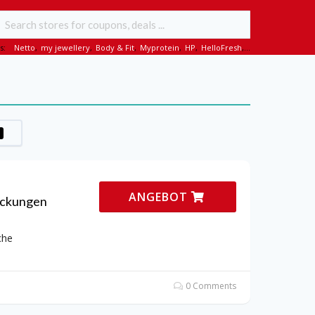
s:
Netto
,
my jewellery
,
Body & Fit
,
Myprotein
,
HP
,
HelloFresh
,...
ANGEBOT
ackungen
che
0 Comments