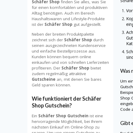
Schäf
Schäfer Shop
finden Sie alles, was Sie
für einen komfortablen und produktiven
Vor
Alltag benötigen. Auch im Bereich
Kop
Haushaltswaren und Lifestyle-Produkte
ein
ist der
Schäfer Shop
gut aufgestellt.
Ach
Neben der breiten Produktpalette
Gut
zeichnet sich der
Schäfer Shop
durch
Kat
seinen ausgezeichneten Kundenservice
und einfache Bestellprozesse aus.
Sch
Kunden können bequem online
sin
einkaufen und von schnellen Lieferzeiten
profitieren. Der
Schäfer Shop
bietet
Was m
zudem regelmäßig attraktive
Gutscheine
an, mit denen Sie bares
Um ei
Geld sparen können.
Gutsch
Beispi
Wie funktioniert der Schäfer
Shop
eingeb
Shop Gutschein?
Code a
Ein
Schäfer Shop Gutschein
ist eine
hervorragende Möglichkeit, bei Ihrem
Gibt 
nächsten Einkauf im Online-Shop zu
sparen. Um von einem Gutschein zu