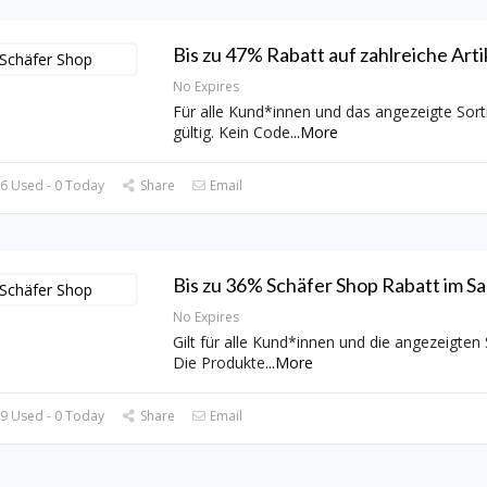
Bis zu 47% Rabatt auf zahlreiche Arti
No Expires
Für alle Kund*innen und das angezeigte Sor
gültig. Kein Code
...
More
6 Used - 0 Today
Share
Email
Bis zu 36% Schäfer Shop Rabatt im Sa
No Expires
Gilt für alle Kund*innen und die angezeigten S
Die Produkte
...
More
9 Used - 0 Today
Share
Email