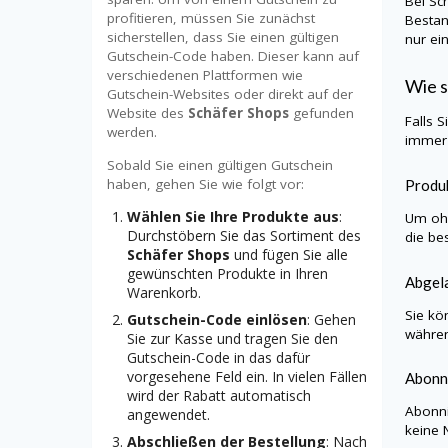
Bei
Sc
profitieren, müssen Sie zunächst
Bestan
sicherstellen, dass Sie einen gültigen
nur ei
Gutschein-Code haben. Dieser kann auf
verschiedenen Plattformen wie
Wie s
Gutschein-Websites oder direkt auf der
Website des
Schäfer Shops
gefunden
Falls 
werden.
immer 
Sobald Sie einen gültigen Gutschein
haben, gehen Sie wie folgt vor:
Produk
Wählen Sie Ihre Produkte aus
:
Um ohn
Durchstöbern Sie das Sortiment des
die be
Schäfer Shops
und fügen Sie alle
gewünschten Produkte in Ihren
Abgela
Warenkorb.
Sie kö
Gutschein-Code einlösen
: Gehen
währen
Sie zur Kasse und tragen Sie den
Gutschein-Code in das dafür
vorgesehene Feld ein. In vielen Fällen
Abonn
wird der Rabatt automatisch
Abonni
angewendet.
keine 
Abschließen der Bestellung
: Nach