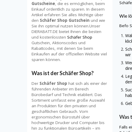
Schäf
Gutscheine
, die es ermöglichen, beim
Einkauf ordentlich zu sparen. In diesem
Artikel erfahren Sie alles Wichtige über
Wie lö
den
Schäfer Shop Gutschein
und wie
Befo
S
Sie ihn optimal nutzen können.Unser
DIERABATT.DE bietet Ihnen die besten
Wäh
und kostenlossten
Schäfer Shop
kli
Gutschein, Aktionscodes und
Rabattcodes, mit denen Sie beim
Sch
Einkaufen auf der offiziellen Website viel
wir
sparen können.
Wen
dir
Was ist der Schäfer Shop?
Leg
den
Der
Schäfer Shop
hat sich als einer der
führenden Anbieter im Bereich
Suc
Bürobedarf und Technik etabliert. Das
hab
Sortiment umfasst eine große Auswahl
Geb
an Produkten für den privaten und
geschäftlichen Gebrauch. Vom
Was 
ergonomischen Bürostuhl über
hochwertige Drucker und Computer bis
Falls 
hin zu funktionalen Büroartikeln – im