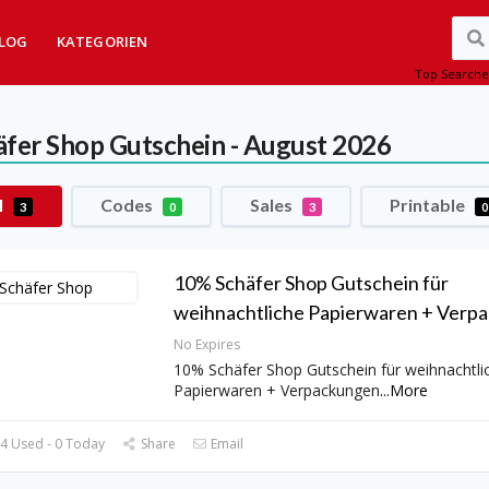
LOG
KATEGORIEN
Top Searche
äfer Shop
Gutschein - August 2026
l
Codes
Sales
Printable
3
0
3
0
10% Schäfer Shop Gutschein für
weihnachtliche Papierwaren + Verp
No Expires
10% Schäfer Shop Gutschein für weihnachtli
Papierwaren + Verpackungen
...
More
4 Used - 0 Today
Share
Email