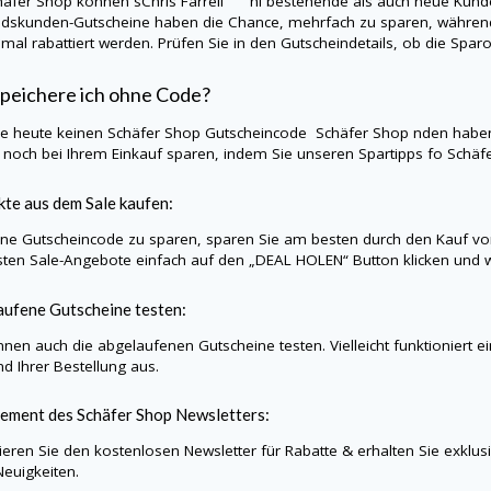
häfer Shop
können sChris Farrell hl bestehende als auch neue Kunden
dskunden-Gutscheine haben die Chance, mehrfach zu sparen, während
nmal rabattiert werden. Prüfen Sie in den Gutscheindetails, ob die Sp
peichere ich ohne Code?
Sie heute keinen
Schäfer Shop
Gutscheincode
Schäfer Shop
nden haben
noch bei Ihrem Einkauf sparen, indem Sie unseren Spartipps fo
Schäf
te aus dem Sale kaufen:
e Gutscheincode zu sparen, sparen Sie am besten durch den Kauf vo
sten Sale-Angebote einfach auf den „DEAL HOLEN“ Button klicken und w
ufene Gutscheine testen:
nnen auch die abgelaufenen Gutscheine testen. Vielleicht funktioniert 
d Ihrer Bestellung aus.
ement des
Schäfer Shop
Newsletters:
eren Sie den kostenlosen Newsletter für Rabatte & erhalten Sie exklu
Neuigkeiten.