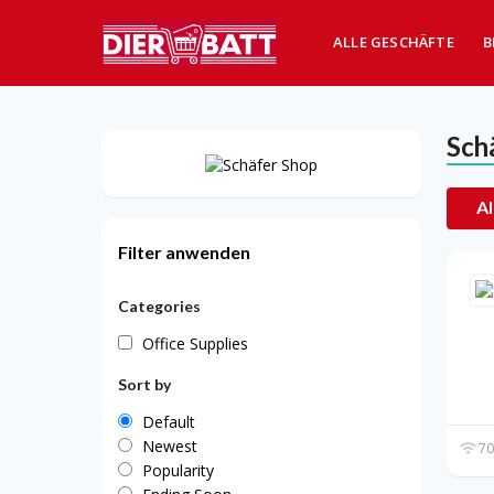
ALLE GESCHÄFTE
B
Sch
Al
Filter anwenden
Categories
Office Supplies
Sort by
Default
Newest
70
Popularity