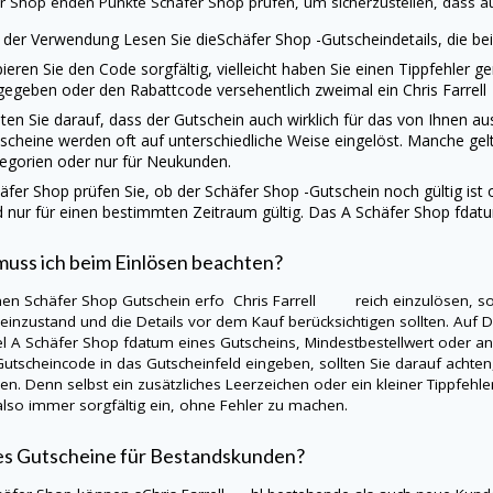
er Shop
enden Punkte
Schäfer Shop
prüfen, um sicherzustellen, dass auf
 der Verwendung Lesen Sie die
Schäfer Shop
-Gutscheindetails, die b
ieren Sie den Code sorgfältig, vielleicht haben Sie einen Tippfehler g
gegeben oder den Rabattcode versehentlich zweimal ein Chris Farre
ten Sie darauf, dass der Gutschein auch wirklich für das von Ihnen 
scheine werden oft auf unterschiedliche Weise eingelöst. Manche gel
egorien oder nur für Neukunden.
äfer Shop
prüfen Sie, ob der
Schäfer Shop
-Gutschein noch gültig ist 
d nur für einen bestimmten Zeitraum gültig. Das A
Schäfer Shop
fdatu
uss ich beim Einlösen beachten?
nen
Schäfer Shop
Gutschein erfo Chris Farrell reich einzulösen, soll
einzustand und die Details vor dem Kauf berücksichtigen sollten. Auf
D
el A
Schäfer Shop
fdatum eines Gutscheins, Mindestbestellwert oder 
Gutscheincode in das Gutscheinfeld eingeben, sollten Sie darauf achte
en. Denn selbst ein zusätzliches Leerzeichen oder ein kleiner Tippfehle
lso immer sorgfältig ein, ohne Fehler zu machen.
es Gutscheine für Bestandskunden?