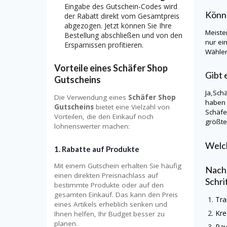
Eingabe des Gutschein-Codes wird
Könn
der Rabatt direkt vom Gesamtpreis
abgezogen. Jetzt können Sie Ihre
Meiste
Bestellung abschließen und von den
nur ei
Ersparnissen profitieren.
Wählen
Vorteile eines Schäfer Shop
Gibt 
Gutscheins
Ja,
Sch
Die Verwendung eines
Schäfer Shop
haben 
Gutscheins
bietet eine Vielzahl von
Schäf
Vorteilen, die den Einkauf noch
größte
lohnenswerter machen:
Welch
1.
Rabatte auf Produkte
Mit einem Gutschein erhalten Sie häufig
Nachd
einen direkten Preisnachlass auf
Schri
bestimmte Produkte oder auf den
gesamten Einkauf. Das kann den Preis
Tra
eines Artikels erheblich senken und
Kre
Ihnen helfen, Ihr Budget besser zu
planen.
Pa