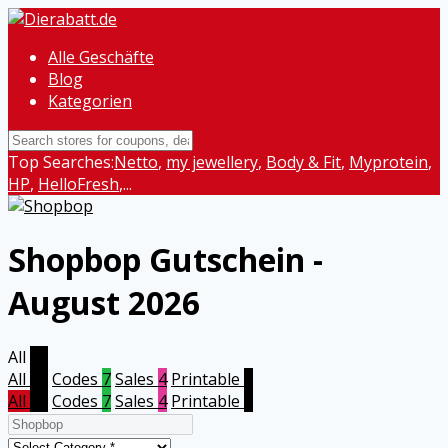
Alle Geschäfte
Blog
Kategorien
Top Searches:
Netto
,
my jewellery
,
Body & Fit
,
Myprotein
,
HP
,
HelloFresh
,...
Shopbop
Gutschein -
August 2026
All
11
All
11
Codes
7
Sales
4
Printable
0
All
11
Codes
7
Sales
4
Printable
0