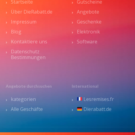
Startseite
Gutscheine
Über DieRabatt.de
Angebote
Impressum
Geschenke
Blog
Elektronik
Kontaktiere uns
Software
Datenschutz
Bestimmungen
Angebote durchsuchen
International
kategorien
Lesremises.fr
Alle Geschäfte
Dierabatt.de