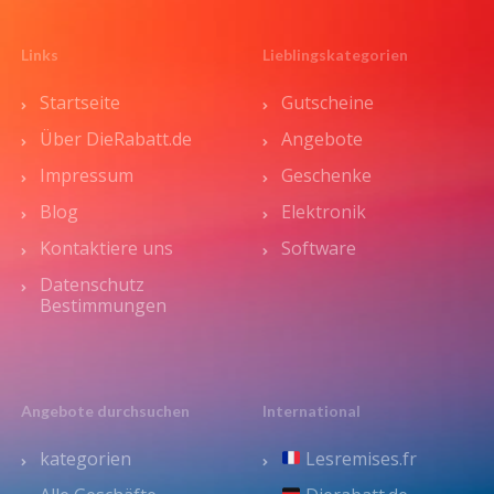
Links
Lieblingskategorien
Startseite
Gutscheine
Über DieRabatt.de
Angebote
Impressum
Geschenke
Blog
Elektronik
Kontaktiere uns
Software
Datenschutz
Bestimmungen
Angebote durchsuchen
International
kategorien
Lesremises.fr