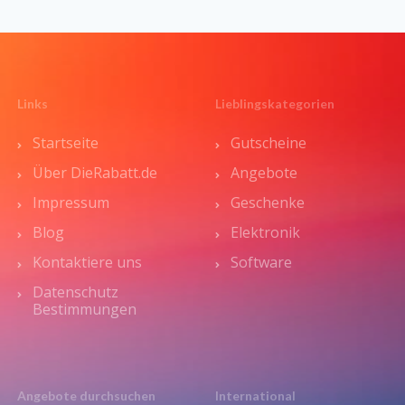
Links
Lieblingskategorien
Startseite
Gutscheine
Über DieRabatt.de
Angebote
Impressum
Geschenke
Blog
Elektronik
Kontaktiere uns
Software
Datenschutz
Bestimmungen
Angebote durchsuchen
International