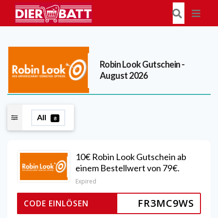
Robin Look
Gutschein -
August 2026
All
8
10€ Robin Look Gutschein ab
einem Bestellwert von 79€.
Expired
FR3MC9WS
CODE EINLÖSEN