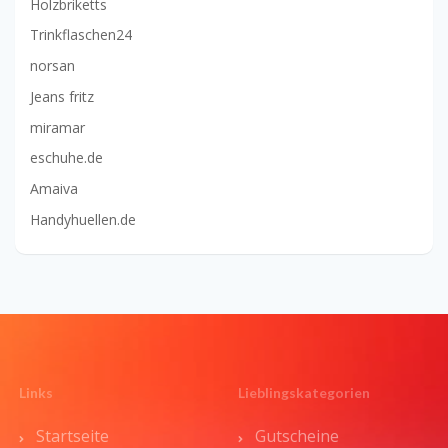
Holzbriketts
Trinkflaschen24
norsan
Jeans fritz
miramar
eschuhe.de
Amaiva
Handyhuellen.de
Links
Lieblingskategorien
Startseite
Gutscheine