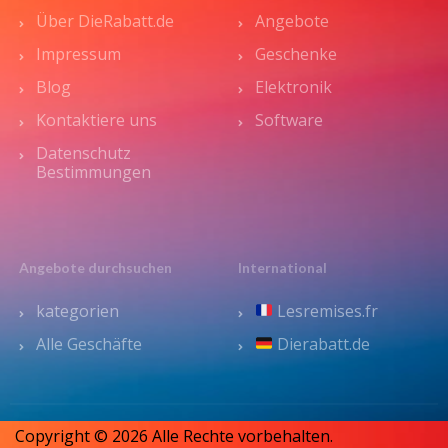
Über DieRabatt.de
Angebote
Impressum
Geschenke
Blog
Elektronik
Kontaktiere uns
Software
Datenschutz
Bestimmungen
Angebote durchsuchen
International
kategorien
Lesremises.fr
Alle Geschäfte
Dierabatt.de
Copyright © 2026 Alle Rechte vorbehalten.