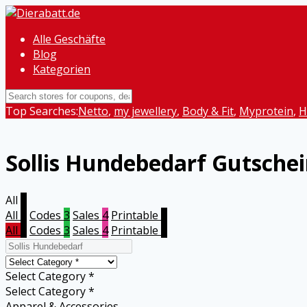
Alle Geschäfte
Blog
Kategorien
Top Searches:
Netto
,
my jewellery
,
Body & Fit
,
Myprotein
,
H
Sollis Hundebedarf
Gutschei
All
7
All
7
Codes
3
Sales
4
Printable
0
All
7
Codes
3
Sales
4
Printable
0
Select Category *
Select Category *
Apparel & Accessories