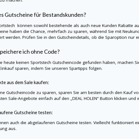
 zu machen.
es Gutscheine für Bestandskunden?
ortstech
können sowohl bestehende als auch neue Kunden Rabatte auf
eine haben die Chance, mehrfach zu sparen, während Sie mit Neukund
iert werden. Prüfen Sie in den Gutscheindetails, ob die Sparoption nu
peichere ich ohne Code?
Sie heute keinen
Sportstech
Gutscheincode gefunden haben, machen Sie
Einkauf sparen, indem Sie unseren Spartipps folgen.
te aus dem Sale kaufen:
e Gutscheincode zu sparen, sparen Sie am besten durch den Kauf vo
sten Sale-Angebote einfach auf den „DEAL HOLEN“ Button klicken und w
ufene Gutscheine testen:
nnen auch die abgelaufenen Gutscheine testen. Vielleicht funktioniert e
lung aus.