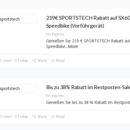
219€ SPORTSTECH Rabatt auf SX6
Speedbike (Vorführgerät)
No Expires
Genießen Sie 219 € SPORTSTECH Rabatt au
Speedbike
...
More
1 Used - 0 Today
Share
Email
Bis zu 38% Rabatt im Restposten-Sal
No Expires
Genießen Sie bis zu 38 % Rabatt im Restpos
7 Used - 0 Today
Share
Email