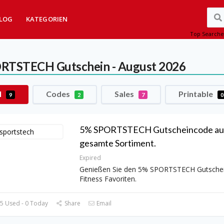
LOG
KATEGORIEN
Top Searche
ORTSTECH
Gutschein - August 2026
l
Codes
Sales
Printable
9
2
7
0
5% SPORTSTECH Gutscheincode auf
gesamte Sortiment.
Expired
Genießen Sie den 5% SPORTSTECH Gutschei
Fitness Favoriten.
5 Used - 0 Today
Share
Email