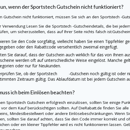
tun, wenn der
Sportstech
Gutschein nicht funktioniert?
ein Gutschein nicht funktioniert, müssen Sie sich an den
Sportstech
-Gut
r Verwendung Lesen Sie die
Sportstech
-Gutscheindetails, die bei jed
üfen, um sicherzustellen, dass auf Ihrer Seite nichts falsch ist:Gutschei
ieren Sie den Code sorgfältig, vielleicht haben Sie einen Tippfehler g
gegeben oder den Rabattcode versehentlich zweimal eingefügt.
ten Sie darauf, dass der Gutschein auch wirklich für das von Ihnen 
scheine werden oft auf unterschiedliche Weise eingelöst. Manche gel
egorien oder nur für Neukunden.
rprüfen Sie, ob der Sportstech -Gutschein noch gültig ist oder nich
timmten Zeitraum gültig. Das Ablaufdatum ist bei jedem Gutschein a
uss ich beim Einlösen beachten?
nen
Sportstech
Gutschein erfolgreich einzulösen, sollten Sie einige Pu
s vor dem Kauf berücksichtigen sollten. Auf
DieRabatt.de
finden Sie alle
eins, Mindestbestellwert oder andere Einlösebeschränkungen. Wenn S
en, sollten Sie darauf achten, dass Sie den Code immer korrekt und oh
ichen oder ein kleiner Tippfehler wird es nicht funktionieren lassen. 