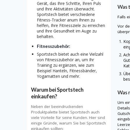
Gerät, das Ihre Schritte, Ihren Puls
Was 
und Ihre Aktivitäten überwacht.
Sportstech bietet verschiedene
Falls 
Fitness-Tracker anum Ihnen zu
helfen, Ihre Fitnessziele zu erreichen
Vor de
und Ihre Gesundheit im Auge zu
überpr
behalten.
Kop
Fitnesszubehör:
ein
Sportstech bietet auch eine Vielzahl
Ach
von Fitnesszubehör an, um Ihr
Gut
Training zu ergänzen, wie zum
Kat
Beispiel Hanteln, Fitnessbänder,
Übe
Yogamatten und mehr.
bes
Warum bei Sportstech
Was m
einkaufen?
Um ei
Neben der beeindruckenden
Detail
Produktpalette bietet Sportstech auch
Gutsch
viele Vorteile für seine Kunden. Hier sind
eingeb
einige Gründe, warum Sie bei Sportstech
Leerze
einkaufen sollten: