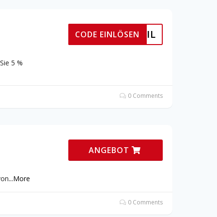
ER EMAIL
CODE EINLÖSEN
Sie 5 %
0 Comments
ANGEBOT
von
...
More
0 Comments