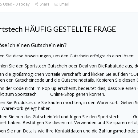
5 Used - 0 Today
Share
Email
rtstech
HÄUFIG GESTELLTE FRAGE
öse ich einen Gutschein ein?
en Sie diese Anweisungen, um den Gutschein erfolgreich einzulösen:
len Sie den
Sportstech
Gutschein oder Deal von
DieRabatt.de
aus, d
en die größtmöglichen Vorteile verschafft und klicken Sie auf den “C
en den Gutscheincode und die Gutscheindetails. Kopieren Sie diesen C
n der Code nicht im Pop-up erscheint, bedeutet dies, dass Sie einen
ekt zum
Sportstech
Online-Shop gehen können.
en Sie Produkte, die Sie kaufen möchten, in den Warenkorb. Gehen Sie
 Warenkorb gelegt haben.
hen Sie nun das Gutscheinfeld und fügen Sie den
Sportstech
Gu
iert haben. Bestätigen Sie diesen mit Verwenden und Sie sparen erfolg
en Sie nun Details wie Ihre Kontaktdaten und die Zahlungsmethode ei