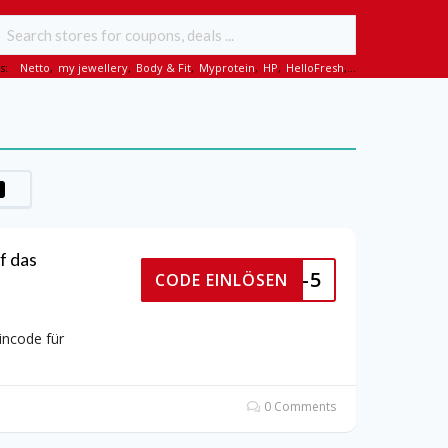
s:
Netto
,
my jewellery
,
Body & Fit
,
Myprotein
,
HP
,
HelloFresh
,...
 das
SUMMER-5
CODE EINLÖSEN
ncode für
0 Comments