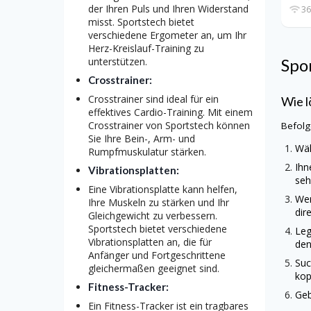
der Ihren Puls und Ihren Widerstand
36
misst. Sportstech bietet
verschiedene Ergometer an, um Ihr
Herz-Kreislauf-Training zu
Spo
unterstützen.
Crosstrainer:
Crosstrainer sind ideal für ein
Wie l
effektives Cardio-Training. Mit einem
Crosstrainer von Sportstech können
Befolg
Sie Ihre Bein-, Arm- und
Wäh
Rumpfmuskulatur stärken.
Ihn
Vibrationsplatten:
seh
Eine Vibrationsplatte kann helfen,
Wen
Ihre Muskeln zu stärken und Ihr
dir
Gleichgewicht zu verbessern.
Sportstech bietet verschiedene
Leg
Vibrationsplatten an, die für
den
Anfänger und Fortgeschrittene
Suc
gleichermaßen geeignet sind.
kop
Fitness-Tracker:
Geb
Ein Fitness-Tracker ist ein tragbares