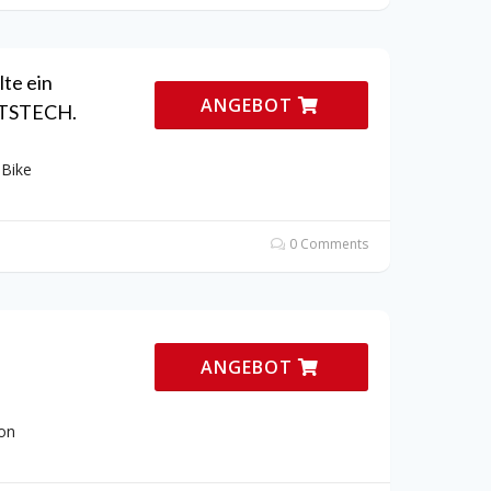
lte ein
ANGEBOT
RTSTECH.
sBike
0 Comments
ANGEBOT
on