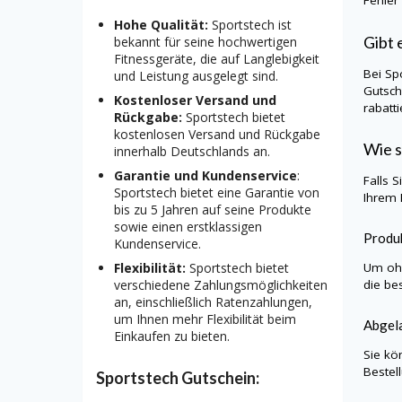
Fehler
Hohe Qualität:
Sportstech ist
Gibt 
bekannt für seine hochwertigen
Fitnessgeräte, die auf Langlebigkeit
Bei
Sp
und Leistung ausgelegt sind.
Gutsch
Kostenloser Versand und
rabatt
Rückgabe:
Sportstech bietet
kostenlosen Versand und Rückgabe
Wie s
innerhalb Deutschlands an.
Garantie und Kundenservice
:
Falls 
Sportstech bietet eine Garantie von
Ihrem 
bis zu 5 Jahren auf seine Produkte
sowie einen erstklassigen
Produk
Kundenservice.
Um ohn
Flexibilität:
Sportstech bietet
die be
verschiedene Zahlungsmöglichkeiten
an, einschließlich Ratenzahlungen,
um Ihnen mehr Flexibilität beim
Abgela
Einkaufen zu bieten.
Sie kö
Bestel
Sportstech Gutschein: