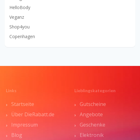
HelloBody
Veganz
Shop4you
Copenhagen
Links
Lieblingskategorien
Startseite
Gutscheine
Über DieRabatt.de
Angebote
Impressum
Geschenke
Blog
Elektronik