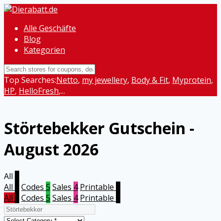
Alle Geschäfte
Blog
Kategorien
Top Searches:
Netto
,
my jewellery
,
Body & Fit
,
Myprotein
,
HP
,
HelloFresh
,...
Störtebekker
Gutschein -
August 2026
All
9
All
9
Codes
5
Sales
4
Printable
0
All
9
Codes
5
Sales
4
Printable
0