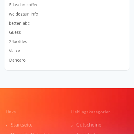
Eduscho kaffee
weidezaun info
betten abc
Guess
24bottles
Viator
Dancarol
Links
Lieblingskategorien
Startseite
Gutscheine