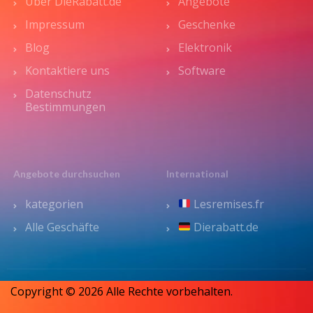
Über DieRabatt.de
Angebote
Impressum
Geschenke
Blog
Elektronik
Kontaktiere uns
Software
Datenschutz
Bestimmungen
Angebote durchsuchen
International
kategorien
Lesremises.fr
Alle Geschäfte
Dierabatt.de
Copyright © 2026 Alle Rechte vorbehalten.