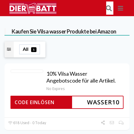
Kaufen Sie Vilsa wasser Produkte bei Amazon
All
5
10% Vilsa Wasser
Angebotscode für alle Artikel.
No Expires
WASSER10
CODE EINLÖSEN
618 Used - 0 Today