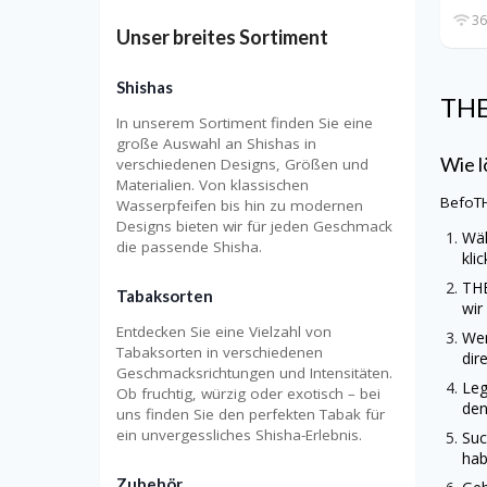
36
Unser breites Sortiment
Shishas
TH
In unserem Sortiment finden Sie eine
große Auswahl an Shishas in
Wie l
verschiedenen Designs, Größen und
Materialien. Von klassischen
BefoT
Wasserpfeifen bis hin zu modernen
Designs bieten wir für jeden Geschmack
Wäh
die passende Shisha.
kli
TH
Tabaksorten
wir
Entdecken Sie eine Vielzahl von
Wen
Tabaksorten in verschiedenen
dir
Geschmacksrichtungen und Intensitäten.
Leg
Ob fruchtig, würzig oder exotisch – bei
den
uns finden Sie den perfekten Tabak für
ein unvergessliches Shisha-Erlebnis.
Suc
hab
Zubehör