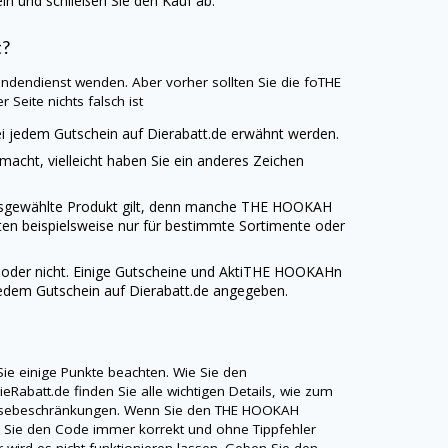
n und schließen Sie den Kauf ab.
t?
undendienst wenden. Aber vorher sollten Sie die foTHE
 Seite nichts falsch ist
bei jedem Gutschein auf
Dierabatt.de
erwähnt werden.
emacht, vielleicht haben Sie ein anderes Zeichen
ausgewählte Produkt gilt, denn manche
THE HOOKAH
ten beispielsweise nur für bestimmte Sortimente oder
st oder nicht. Einige Gutscheine und AktiTHE HOOKAHn
jedem Gutschein auf
Dierabatt.de
angegeben.
ie einige Punkte beachten. Wie Sie den
ieRabatt.de
finden Sie alle wichtigen Details, wie zum
nlösebeschränkungen. Wenn Sie den
THE HOOKAH
ss Sie den Code immer korrekt und ohne Tippfehler
r wird es nicht funktionieren lassen. Geben Sie den