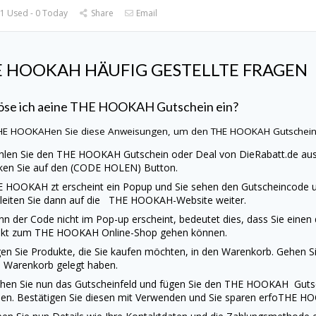
1 Used - 0 Today
Share
Email
E HOOKAH
HÄUFIG GESTELLTE FRAGEN
öse ich aeine
THE HOOKAH
Gutschein ein?
HE HOOKAHen Sie diese Anweisungen, um den
THE HOOKAH
Gutschei
len Sie den
THE HOOKAH
Gutschein oder Deal von
DieRabatt.de
aus
cken Sie auf den (CODE HOLEN) Button.
E HOOKAH
zt erscheint ein Popup und Sie sehen den Gutscheincode u
 leiten Sie dann auf die
THE HOOKAH
-Website weiter.
n der Code nicht im Pop-up erscheint, bedeutet dies, dass Sie einen
ekt zum
THE HOOKAH
Online-Shop gehen können.
en Sie Produkte, die Sie kaufen möchten, in den Warenkorb. Gehen Sie
 Warenkorb gelegt haben.
hen Sie nun das Gutscheinfeld und fügen Sie den
THE HOOKAH
Guts
en. Bestätigen Sie diesen mit Verwenden und Sie sparen erfoTHE HO