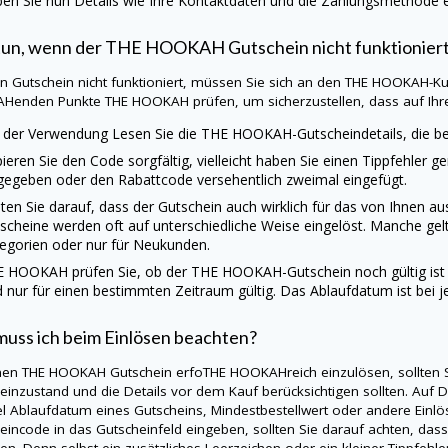
en Sie nun Details wie Ihre Kontaktdaten und die Zahlungsmethode ei
tun, wenn der
THE HOOKAH
Gutschein nicht funktionier
ein Gutschein nicht funktioniert, müssen Sie sich an den
THE HOOKAH
-K
Henden Punkte
THE HOOKAH
prüfen, um sicherzustellen, dass auf Ihrer
 der Verwendung Lesen Sie die
THE HOOKAH
-Gutscheindetails, die 
ieren Sie den Code sorgfältig, vielleicht haben Sie einen Tippfehler g
gegeben oder den Rabattcode versehentlich zweimal eingefügt.
ten Sie darauf, dass der Gutschein auch wirklich für das von Ihnen 
scheine werden oft auf unterschiedliche Weise eingelöst. Manche gel
egorien oder nur für Neukunden.
E HOOKAH
prüfen Sie, ob der
THE HOOKAH
-Gutschein noch gültig i
d nur für einen bestimmten Zeitraum gültig. Das Ablaufdatum ist bei 
uss ich beim Einlösen beachten?
nen
THE HOOKAH
Gutschein erfoTHE HOOKAHreich einzulösen, sollten S
einzustand und die Details vor dem Kauf berücksichtigen sollten. Auf
D
el Ablaufdatum eines Gutscheins, Mindestbestellwert oder andere Ei
eincode in das Gutscheinfeld eingeben, sollten Sie darauf achten, da
en. Denn selbst ein zusätzliches Leerzeichen oder ein kleiner Tippfehle