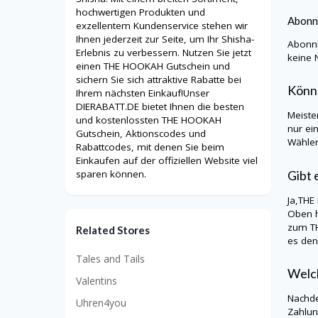
hochwertigen Produkten und
Abonn
exzellentem Kundenservice stehen wir
Ihnen jederzeit zur Seite, um Ihr Shisha-
Abonni
Erlebnis zu verbessern. Nutzen Sie jetzt
keine 
einen THE HOOKAH Gutschein und
sichern Sie sich attraktive Rabatte bei
Könn
Ihrem nächsten Einkauf!Unser
DIERABATT.DE bietet Ihnen die besten
Meiste
und kostenlossten THE HOOKAH
nur ei
Gutschein, Aktionscodes und
Wählen
Rabattcodes, mit denen Sie beim
Einkaufen auf der offiziellen Website viel
Gibt 
sparen können.
Ja,
THE
Oben h
zum
T
Related Stores
es den
Tales and Tails
Welch
Valentins
Nachde
Uhren4you
Zahlu