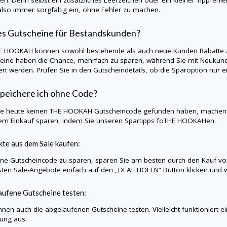
lso immer sorgfältig ein, ohne Fehler zu machen.
es Gutscheine für Bestandskunden?
E HOOKAH
können sowohl bestehende als auch neue Kunden Rabatte a
eine haben die Chance, mehrfach zu sparen, während Sie mit Neukund
iert werden. Prüfen Sie in den Gutscheindetails, ob die Sparoption nu
peichere ich ohne Code?
Sie heute keinen
THE HOOKAH
Gutscheincode gefunden haben, machen 
rem Einkauf sparen, indem Sie unseren Spartipps foTHE HOOKAHen.
te aus dem Sale kaufen:
e Gutscheincode zu sparen, sparen Sie am besten durch den Kauf vo
sten Sale-Angebote einfach auf den „DEAL HOLEN“ Button klicken und w
ufene Gutscheine testen:
nnen auch die abgelaufenen Gutscheine testen. Vielleicht funktioniert e
lung aus.