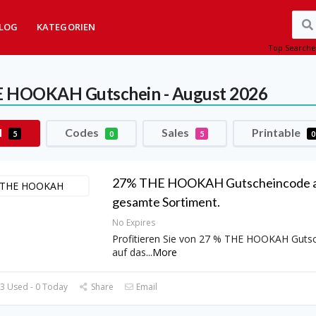
LOG
KATEGORIEN
Top Searche
E HOOKAH
Gutschein - August 2026
l
Codes
Sales
Printable
5
0
5
0
27% THE HOOKAH Gutscheincode a
gesamte Sortiment.
No Expires
Profitieren Sie von 27 % THE HOOKAH Guts
auf das
...
More
3 Used - 0 Today
Share
Email