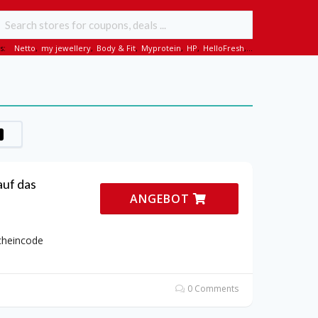
s:
Netto
,
my jewellery
,
Body & Fit
,
Myprotein
,
HP
,
HelloFresh
,...
uf das
ANGEBOT
cheincode
0 Comments