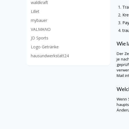
waldkraft
Tra
Lillet
Kre
mybauer
Pa
VALMANO
tr
JD Sports
Wie l
Logo Getränke
Der Ze
hausundwerkstatt24
je nac
geprüf
verwen
Mail in
Welch
Wenn S
haupts
Änderu