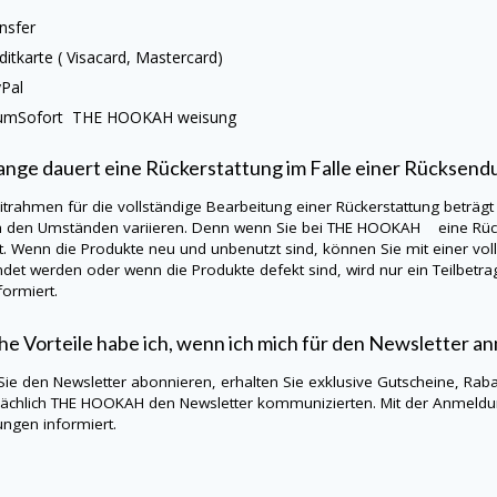
nsfer
ditkarte (
Visacard
, Mastercard)
yPal
aumSofort
THE HOOKAH
weisung
ange dauert eine Rückerstattung im Falle einer Rücksend
itrahmen für die vollständige Bearbeitung einer Rückerstattung beträgt
h den Umständen variieren. Denn wenn Sie bei THE HOOKAH eine Rück
t. Wenn die Produkte neu und unbenutzt sind, können Sie mit einer vo
det werden oder wenn die Produkte defekt sind, wird nur ein Teilbetra
formiert.
e Vorteile habe ich, wenn ich mich für den Newsletter a
ie den Newsletter abonnieren, erhalten Sie exklusive Gutscheine, Rab
ächlich
THE HOOKAH
den Newsletter kommunizierten. Mit der Anmeld
ngen informiert.