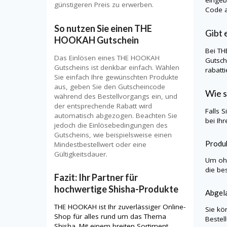
günstigeren Preis zu erwerben.
Code a
So nutzen Sie einen THE
Gibt 
HOOKAH Gutschein
Bei
TH
Das Einlösen eines THE HOOKAH
Gutsch
Gutscheins ist denkbar einfach. Wählen
rabatt
Sie einfach Ihre gewünschten Produkte
aus, geben Sie den Gutscheincode
Wie s
während des Bestellvorgangs ein, und
der entsprechende Rabatt wird
Falls 
automatisch abgezogen. Beachten Sie
bei Ih
jedoch die Einlösebedingungen des
Gutscheins, wie beispielsweise einen
Produk
Mindestbestellwert oder eine
Gültigkeitsdauer.
Um ohn
die be
Fazit: Ihr Partner für
hochwertige Shisha-Produkte
Abgela
THE HOOKAH ist Ihr zuverlässiger Online-
Sie kö
Shop für alles rund um das Thema
Bestel
Shisha. Mit einem breiten Sortiment,