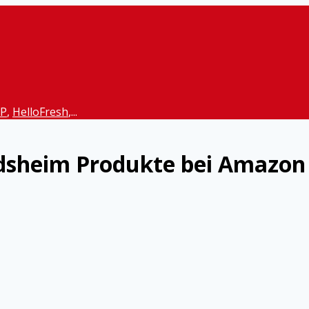
P
,
HelloFresh
,...
dsheim Produkte bei Amazon