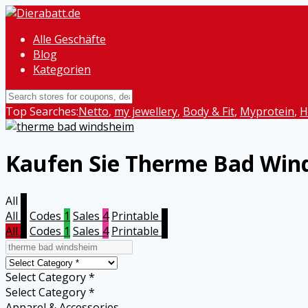
Alle Geschäfte
Blog
Kategorien
Top Searches:
Netto
,
my jewellery
,
Body & Fit
,
Myprotein
,
H
Kaufen Sie Therme Bad Win
All
5
All
5
Codes
1
Sales
4
Printable
0
All
5
Codes
1
Sales
4
Printable
0
Select Category *
Select Category *
Apparel & Accessories