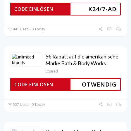
K24/7-AD
CODE EINLÖSEN
441 Used - 0 Today
5€ Rabatt auf die amerikanische
Marke Bath & Body Works .
Expired
OTWENDIG
CODE EINLÖSEN
527 Used - 0 Today